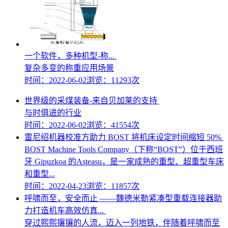
一个软件，多种机型-称...
复杂多变的称重应用场景
时间：2022-06-02
浏览：11293次
世界级的采煤装备-来自贝加莱的支持
与时俱进的行业
时间：2022-06-02
浏览：41554次
雷尼绍机器校准方助力 BOST 将机床设定时间缩短 50%
BOST Machine Tools Company（下称“BOST”）位于西班
牙 Gipuzkoa 的Asteasu，是一家成熟的重型、超重型车床
和重型...
时间：2022-04-23
浏览：11857次
呼啸而至，安全而止 ——魏德米勒紧凑型重载连接器助
力打造机车高效仿真...
穿过熙熙攘攘的人流，迈入一列地铁，伴随着呼啸而至