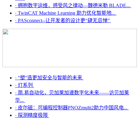
·
拥抱数字运维，感受风之律动—魏德米勒 BLADE...
·
TwinCAT Machine Learning 助力优化智能地...
·
PASconnect--让开发者的设计更“肆无忌惮”
·
“塑”造更加安全与智能的未来
·
灯系列
·
简.易自动化，贝加莱加速数字化未来——访贝加莱
华...
·
皮尔磁：可编程控制器PNOZmulti2助力中国风电...
·
探测精度极限