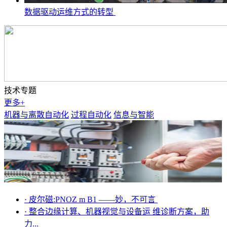
数据驱动运维方式的转型
技术专题
更多+
机器与离散自动化
过程自动化
信息与智能
·
皮尔磁:PNOZ m B1 ——妙，不可言
·
整合边缘计算、机器视觉与设备运 维诊断方案，助
力...