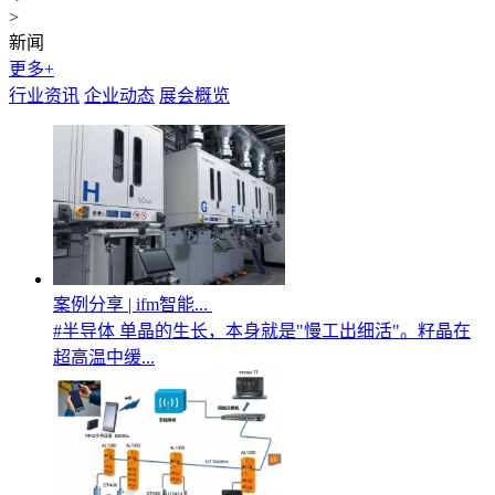
>
新闻
更多+
行业资讯
企业动态
展会概览
案例分享 | ifm智能...
#半导体 单晶的生长，本身就是"慢工出细活"。籽晶在
超高温中缓...