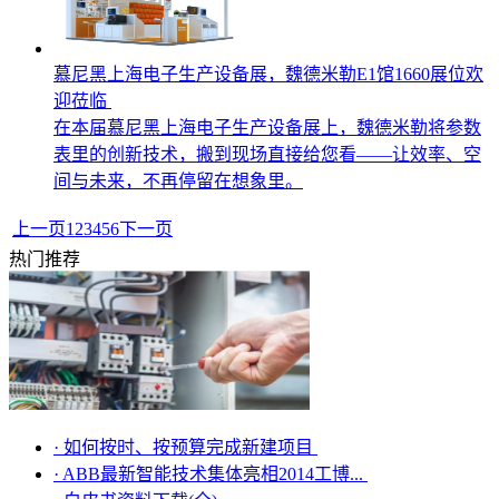
慕尼黑上海电子生产设备展，魏德米勒E1馆1660展位欢
迎莅临
在本届慕尼黑上海电子生产设备展上，魏德米勒将参数
表里的创新技术，搬到现场直接给您看——让效率、空
间与未来，不再停留在想象里。
上一页
1
2
3
4
5
6
下一页
热门推荐
·
如何按时、按预算完成新建项目
·
ABB最新智能技术集体亮相2014工博...