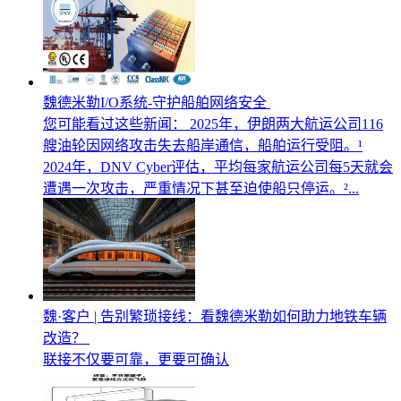
魏德米勒I/O系统-守护船舶网络安全
您可能看过这些新闻： 2025年，伊朗两大航运公司116
艘油轮因网络攻击失去船岸通信，船舶运行受阻。¹
2024年，DNV Cyber评估，平均每家航运公司每5天就会
遭遇一次攻击，严重情况下甚至迫使船只停运。²...
魏·客户 | 告别繁琐接线：看魏德米勒如何助力地铁车辆
改造？
联接不仅要可靠，更要可确认