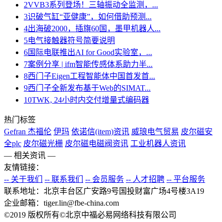
2
VVB3系列登场！三轴振动全监测，...
3
识破气缸“亚健康”，如何借助预测...
4
出海破2000，插旗60国，墨甲机器人...
5
电气接触器符号简要说明
6
国际电联推出AI for Good实验室，...
7
案例分享 | ifm智能传感体系助力半...
8
西门子Eigen工程智能体中国首发首...
9
西门子全新发布基于Web的SIMAT...
10
TWK, 24小时内交付增量式编码器
热门标签
Gefran 杰福伦
伊玛
依诺信(item)资讯
威琅电气贸易
皮尔磁安
全plc
皮尔磁光栅
皮尔磁电磁阀资讯
工业机器人资讯
— 相关资讯 —
友情链接：
-- 关于我们
-- 联系我们
-- 会员服务
-- 人才招聘
-- 平台服务
联系地址：北京丰台区广安路9号国投财富广场4号楼3A19
企业邮箱：tiger.lin@fbe-china.com
©2019 版权所有©北京中福必易网络科技有限公司