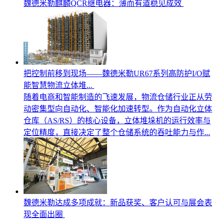
魏德米勒麒麟QCR继电器：薄而有道稳见成效
把控制前移到现场——魏德米勒UR67系列高防护I/O赋
能智慧物流立体堆...
随着电商和智能制造的飞速发展，物流仓储行业正从劳
动密集型向自动化、智能化加速转型。作为自动化立体
仓库（AS/RS）的核心设备，立体堆垛机的运行效率与
定位精度，直接决定了整个仓储系统的吞吐能力与作...
魏德米勒达成多项成就：新品获奖、客户认可与展会表
现全面出圈