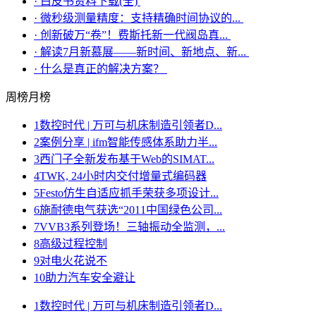
·
白皮书资料下载(全)
·
微秒级测量精度：支持精确时间协议的...
·
创新破万“卷”！费斯托新一代阀岛真...
·
解读7月新慕展——新时间、新地点、新...
·
什么是真正的解决方案？
周榜
月榜
1
数控时代 | 万可与机床制造引领者D...
2
案例分享 | ifm智能传感体系助力半...
3
西门子全新发布基于Web的SIMAT...
4
TWK, 24小时内交付增量式编码器
5
Festo仿生自适应抓手荣获多项设计...
6
施耐德电气获选“2011中国绿色公司...
7
VVB3系列登场！三轴振动全监测，...
8
高级过程控制
9
对电火花说不
10
助力汽车安全避让
1
数控时代 | 万可与机床制造引领者D...