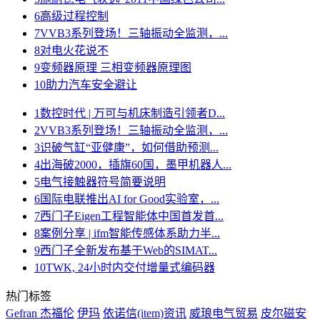
6
高级过程控制
7
VVB3系列登场！三轴振动全监测，...
8
对电火花说不
9
变频器原理 三相变频器原理图
10
助力汽车安全避让
1
数控时代 | 万可与机床制造引领者D...
2
VVB3系列登场！三轴振动全监测，...
3
识破气缸“亚健康”，如何借助预测...
4
出海破2000，插旗60国，墨甲机器人...
5
电气接触器符号简要说明
6
国际电联推出AI for Good实验室，...
7
西门子Eigen工程智能体中国首发首...
8
案例分享 | ifm智能传感体系助力半...
9
西门子全新发布基于Web的SIMAT...
10
TWK, 24小时内交付增量式编码器
热门标签
Gefran 杰福伦
伊玛
依诺信(item)资讯
威琅电气贸易
皮尔磁安