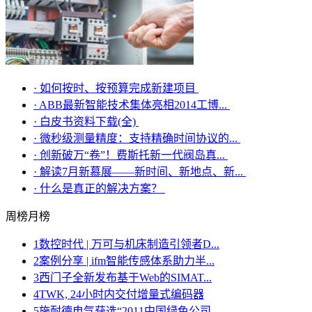
·
如何按时、按预算完成新建项目
·
ABB最新智能技术集体亮相2014工博...
·
白皮书资料下载(全)
·
微秒级测量精度：支持精确时间协议的...
·
创新破万“卷”！费斯托新一代阀岛真...
·
解读7月新慕展——新时间、新地点、新...
·
什么是真正的解决方案？
周榜
月榜
1
数控时代 | 万可与机床制造引领者D...
2
案例分享 | ifm智能传感体系助力半...
3
西门子全新发布基于Web的SIMAT...
4
TWK, 24小时内交付增量式编码器
5
施耐德电气获选“2011中国绿色公司...