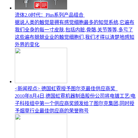
流体2.0时代：Plus系列产品组合
据说人类的触觉是拥有感觉细胞最多的知觉系统,它遍布
我们全身的每一寸皮肤,包括内脏,骨骼,关节等等,多亏了
这些遍布兢兢业业的触觉细胞们,我们才得以清楚地感知
外界的变化
<新闻视点> 德国虹霓授予图尔克最佳供应商奖
2010年8月4日,德国虹霓机器制造股份公司将电镀工艺/电
子科技组中第一个供应商奖颁发给了图尔克集团,同时授
予烟草行业最佳供应商的荣誉称号