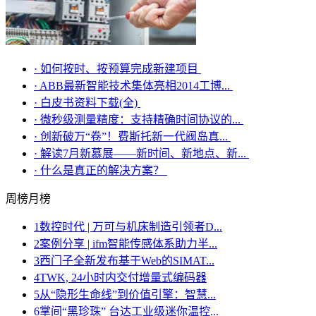
·
如何按时、按预算完成新建项目
·
ABB最新智能技术集体亮相2014工博...
·
白皮书资料下载(全)
·
微秒级测量精度：支持精确时间协议的...
·
创新破万“卷”！费斯托新一代阀岛真...
·
解读7月新慕展——新时间、新地点、新...
·
什么是真正的解决方案？
周榜
月榜
1
数控时代 | 万可与机床制造引领者D...
2
案例分享 | ifm智能传感体系助力半...
3
西门子全新发布基于Web的SIMAT...
4
TWK, 24小时内交付增量式编码器
5
从“隐形生命线”到价值引擎：智慧...
6
掌间“黑珍珠” 台达工业级迷你温控...