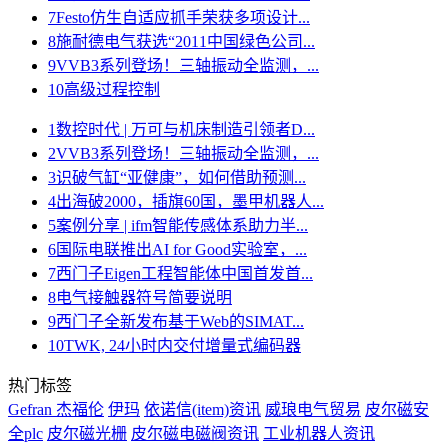
7
Festo仿生自适应抓手荣获多项设计...
8
施耐德电气获选“2011中国绿色公司...
9
VVB3系列登场！三轴振动全监测，...
10
高级过程控制
1
数控时代 | 万可与机床制造引领者D...
2
VVB3系列登场！三轴振动全监测，...
3
识破气缸“亚健康”，如何借助预测...
4
出海破2000，插旗60国，墨甲机器人...
5
案例分享 | ifm智能传感体系助力半...
6
国际电联推出AI for Good实验室，...
7
西门子Eigen工程智能体中国首发首...
8
电气接触器符号简要说明
9
西门子全新发布基于Web的SIMAT...
10
TWK, 24小时内交付增量式编码器
热门标签
Gefran 杰福伦
伊玛
依诺信(item)资讯
威琅电气贸易
皮尔磁安
全plc
皮尔磁光栅
皮尔磁电磁阀资讯
工业机器人资讯