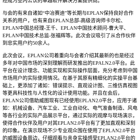
经成为业内公认的卓越软件解决方案提供商。
与会的有来自诸如“中冶赛迪”等长期与EPLAN保持良好合作
关系的用户，也有来自EPLAN总部-高级咨询师卡尔松、
EPLAN中国总经理-王千、EPLAN中国技术顾问-曹大平、
EPLAN中国技术总监-张福辉等。此次会议吸引了从合作伙伴
到忠实用户约50余人。
此次会议，EPLAN公司着重向与会者介绍其最新的也是经过
多年对中国市场的深刻理解而研发推出的EPALN2.0平台。此
平台在设计理念、功能实现和实际操作层面，充分考虑到中国
市场用户的实际使用情况。在基于其原有精细化的实操平台基
础上，更添加了诸如：错误提示、直观设计图、三维仿真视图
等更具科技性与人性化的设计使用功能。并且在会后，
EPLAN公司借助威图现有已经使用EPLAN2.0平台，应用于诸
如：机械设备、汽车工业、工业自动化、电气准备制造、风电
等各行业的实际产品展示平台，通过实际的观摩与现场演示，
使得合作伙伴及用户对其EPLAN2.0平台有了更加直观和深刻
的印象。在演示现场不少专业观众围在使用了EPLAN2.0平台
的威图设备周边，仔细观看与亲身实操感受EPLAN2.0平台的