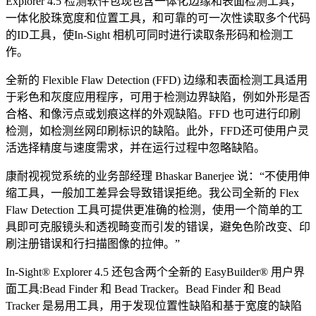
Explorer 4.5 检测软件包现包含一体化边缘和表面检测工具，
一体化胶珠宽度和位置工具，和可靠的可一次性读取多个代码
的ID工具，使In-Sight 相机可同时进行读取条形码和检测工
作。
全新的 Flexible Flaw Detection (FFD) 边缘和表面检测工具适用
于彩色和灰度应用程序，可用于检测边界缺陷，例如外形是否
合格、和像污点或划痕这样的外观缺陷。FFD 也可进行印刷
检测，如检测丝网印刷标识的缺陷。此外，FFD还可使用户灵
活选择精度与速度需求，并在运行过程中忽略缺陷。
康耐视视觉系统的业务部经理 Bhaskar Banerjee 说：“不使用伸
缩工具，一般加工差异会导致错误拒绝。我公司全新的 Flex
Flaw Detection 工具可提供更准确的检测，使用一个简单的工
具即可克服镜头和透视畸变而引发的错误，避免色阶改变、印
刷注册错误和行扫描图像的拉伸。”
In-Sight® Explorer 4.5 还包含两个全新的 EasyBuilder® 用户界
面工具:Bead Finder 和 Bead Tracker。Bead Finder 和 Bead
Tracker 是易用工具，用于发现位置性缺陷和基于宽度的缺陷