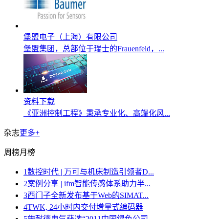
堡盟电子（上海）有限公司
堡盟集团，总部位于瑞士的Frauenfeld，...
资料下载
《亚洲控制工程》秉承专业化、高端化风...
杂志
更多+
周榜
月榜
1
数控时代 | 万可与机床制造引领者D...
2
案例分享 | ifm智能传感体系助力半...
3
西门子全新发布基于Web的SIMAT...
4
TWK, 24小时内交付增量式编码器
5
施耐德电气获选“2011中国绿色公司...