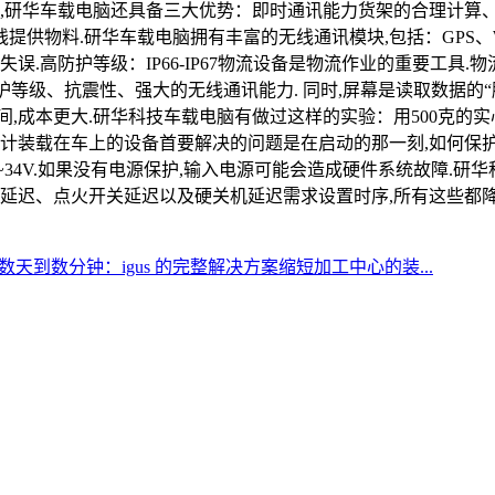
中,研华车载电脑还具备三大优势：即时通讯能力货架的合理计算
物料.研华车载电脑拥有丰富的无线通讯模块,包括：GPS、WLA
误.高防护等级：IP66-IP67物流设备是物流作业的重要工具
等级、抗震性、强大的无线通讯能力. 同时,屏幕是读取数据的“脸
成本更大.研华科技车载电脑有做过这样的实验：用500克的实心
装载在车上的设备首要解决的问题是在启动的那一刻,如何保护该设备
V~34V.如果没有电源保护,输入电源可能会造成硬件系统故障.
关延迟、点火开关延迟以及硬关机延迟需求设置时序,所有这些都降
天到数分钟：igus 的完整解决方案缩短加工中心的装...