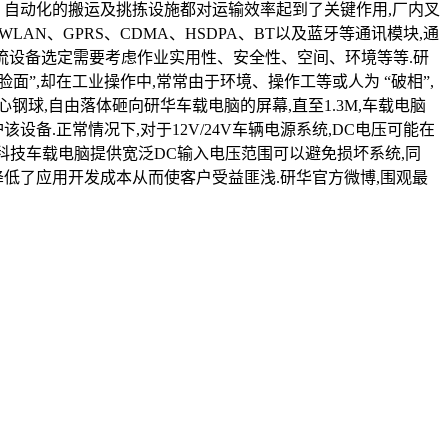
、自动化的搬运及挑拣设施都对运输效率起到了关键作用,厂内叉
N、GPRS、CDMA、HSDPA、BT以及蓝牙等通讯模块,通
.物流设备选定需要考虑作业实用性、安全性、空间、环境等等.研
面”,却在工业操作中,常常由于环境、操作工等或人为 “破相”,
钢球,自由落体砸向研华车载电脑的屏幕,直至1.3M,车载电脑
.正常情况下,对于12V/24V车辆电源系统,DC电压可能在
研华科技车载电脑提供宽泛DC输入电压范围可以避免损坏系统,同
低了应用开发成本从而使客户受益匪浅.研华官方微博,围观最