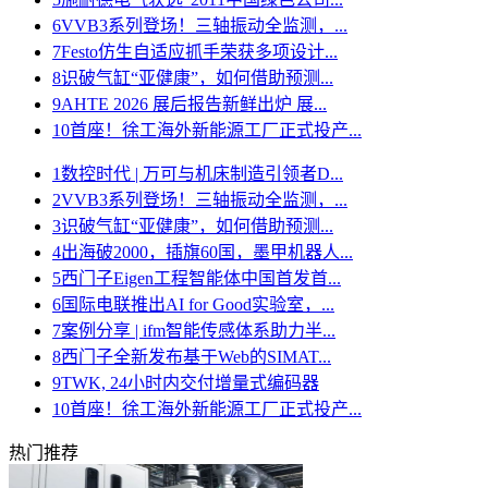
6
VVB3系列登场！三轴振动全监测，...
7
Festo仿生自适应抓手荣获多项设计...
8
识破气缸“亚健康”，如何借助预测...
9
AHTE 2026 展后报告新鲜出炉 展...
10
首座！徐工海外新能源工厂正式投产...
1
数控时代 | 万可与机床制造引领者D...
2
VVB3系列登场！三轴振动全监测，...
3
识破气缸“亚健康”，如何借助预测...
4
出海破2000，插旗60国，墨甲机器人...
5
西门子Eigen工程智能体中国首发首...
6
国际电联推出AI for Good实验室，...
7
案例分享 | ifm智能传感体系助力半...
8
西门子全新发布基于Web的SIMAT...
9
TWK, 24小时内交付增量式编码器
10
首座！徐工海外新能源工厂正式投产...
热门推荐