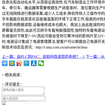
信息化和自动化水平,从而保证高效性.在汽车制造业工作环境
车、牵引车、搬运器等需要根据生产进度准时、准位置向生产线提供
过无线网络进行数据采集,减少人工成本,降低传统人工操作中的失
华车载能在极其恶劣且极端温度的环境下正常工作,极高的IP防护
不但影响数据读取,设备维修成本也颇大、再加上由此耽误的时间,
屏幕毫无损伤,由此可见研华车载电脑强固性.独特的车载电源设计
负峰值时下降至7~9V,而后可能会受到引擎冲动的影响升至32
时,电源设计集成了电源管理算法,使客户可以根据自己电源开
新技术动态及资讯：http://t.sina.com.cn/advantechchina
上一篇：由PLC到PAC：该如何改进您的系统？ - 1
下一篇：从数
> 相关阅读：
> 评论留言：