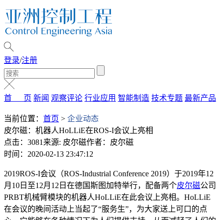
登录
/
注册
首 页
新闻
观察评论
行业应用
智能制造
技术专题
最新产品
当前位置：
首页
>
企业动态
皮尔磁：机器人HoLLiE在ROS-I会议上亮相
点击：3081
来源: 皮尔磁
作者：皮尔磁
时间：2020-02-13 23:47:12
2019ROS-I会议（ROS-Industrial Conference 2019）于2019年12
月10日至12月12日在德国斯图加特举行，配备两个
皮尔磁
公司
PRBT机械臂模块的机器人HoLLiE在此会议上亮相。HoLLiE
在会议的晚间活动上当起了“服务生”，为大家送上可口的点