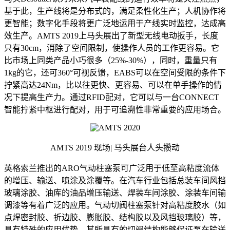
基于此，生产线将是分布式的，满足柔性化生产；人机协作将
更智能；数字化手段将更广泛地运用于产线实时监控，达成高
效生产。AMTS 2019上马头展出了新型无线电动扳手，长度
只有30cm，消除了空间限制，使操作人员的工作更容易。它
比市场上同类产品小巧很多（25%-30%），同时，重量只有
1kg的它，还可360°可视反馈，EABS可以在空间受限的条件下
拧紧高达24Nm，比以往更快、更容易、可以在单手操作的情
况下提高生产力。通过RFID配对，它可以与一台CONNECT
智能拧紧中枢进行配对，用于可追溯性非常重要的应用场合。
AMTS 2019 现场| 马头展台人头攒动
英格索兰推出的ARO气动柱塞泵可广泛用于低至高粘度流体
的增压、输送、喷涂及涂覆等。在汽车行业包括总装车间风挡
玻璃涂胶、油库的油品增压输送、焊装车间涂胶、涂装车间输
调漆等有着广泛的应用。气动切阀柱塞泵针对高粘度胶水（如
点焊密封胶、折边胶、膨胀胶、结构胶以及风挡玻璃胶）等，
具有特殊的应用优势。其所具有的切阀结构能够保证泵在输送