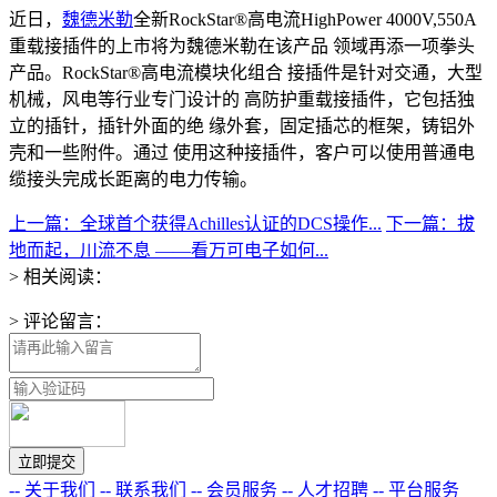
近日，
魏德米勒
全新RockStar®高电流HighPower 4000V,550A
重载接插件的上市将为魏德米勒在该产品 领域再添一项拳头
产品。RockStar®高电流模块化组合 接插件是针对交通，大型
机械，风电等行业专门设计的 高防护重载接插件，它包括独
立的插针，插针外面的绝 缘外套，固定插芯的框架，铸铝外
壳和一些附件。通过 使用这种接插件，客户可以使用普通电
缆接头完成长距离的电力传输。
上一篇：全球首个获得Achilles认证的DCS操作...
下一篇：拔
地而起，川流不息 ——看万可电子如何...
> 相关阅读：
> 评论留言：
-- 关于我们
-- 联系我们
-- 会员服务
-- 人才招聘
-- 平台服务