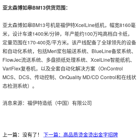
亚太森博如皋
BM13供货范围：
亚太森博如皋BM13号机是福伊特XcelLine纸机，幅宽8160毫
米，设计车速1400米/分钟，年产能约100万吨高档白卡纸，
定量范围在170-400克/平方米。该产线配备了全球领先的设备
和自动化系统，包括Meri浆包输送系统、BlueLine备浆系统、
FlowJec流送系统、多盘损纸处理系统、XcelLine智能纸机、
VariFlex复卷机，以及全套自动化解决方案（OnControl
MCS、DCS、传动控制、OnQuality MD/CD Control和在线状
态检测系统
）
。
消息来源：福伊特造纸（中国）有限公司
上一篇：没有了！
下一篇：高品质烫金烫出金字招牌