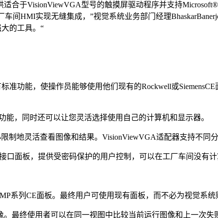
onViewVGA型号的触摸屏驱动程序并支持Microsoft®Win
用户与工厂车间HMI实现无缝集成，”视觉系统业务部门经理BhaskarBan
强大的工具。“
View的所有标准功能，使操作员能够使用他们现有的Rockwell或Sieme
View的所有标准功能，同时还可以让您灵活选择使用自己的计算机和显示器。
显示器的大小限制地灵活查看图像和结果。VisionViewVGA适配器支
大、低成本的操作员接口面板，提供受密码保护的用户控制，可以在工厂车
us和SiemensMP系列CE面板。最终用户可使用现有面板，而不必
像。最终使用者可以在同一视图中比较当前运行图像和上一次失