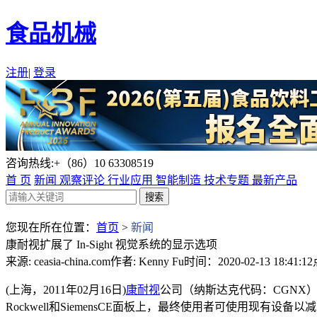
食品机械
注册
|
登录
咨询热线:+（86）10 63308519
首 页
新闻
观察评论
行业应用
智能制造
技术专题
最新产品
您现在所在位置：
首页
>
新闻
康耐视扩展了 In-Sight 视觉系统的显示选项
来源: ceasia-china.com
作者: Kenny Fu
时间：2020-02-13 18:41:12
(上海，2011年02月16日)
康耐视
公司（纳斯达克代码：CGNX）宣
Rockwell和SiemensCE面板上，最终使用者可使用现有设备以减少