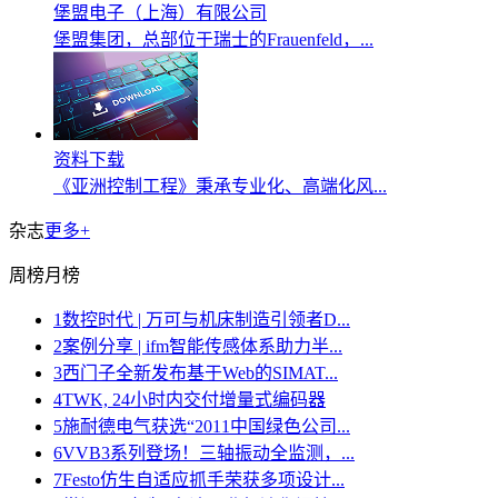
堡盟电子（上海）有限公司
堡盟集团，总部位于瑞士的Frauenfeld，...
资料下载
《亚洲控制工程》秉承专业化、高端化风...
杂志
更多+
周榜
月榜
1
数控时代 | 万可与机床制造引领者D...
2
案例分享 | ifm智能传感体系助力半...
3
西门子全新发布基于Web的SIMAT...
4
TWK, 24小时内交付增量式编码器
5
施耐德电气获选“2011中国绿色公司...
6
VVB3系列登场！三轴振动全监测，...
7
Festo仿生自适应抓手荣获多项设计...