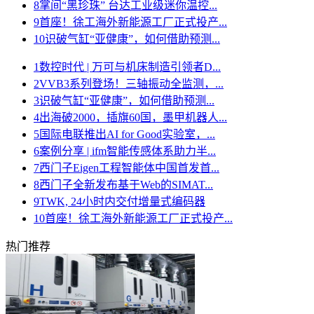
8
掌间“黑珍珠” 台达工业级迷你温控...
9
首座！徐工海外新能源工厂正式投产...
10
识破气缸“亚健康”，如何借助预测...
1
数控时代 | 万可与机床制造引领者D...
2
VVB3系列登场！三轴振动全监测，...
3
识破气缸“亚健康”，如何借助预测...
4
出海破2000，插旗60国，墨甲机器人...
5
国际电联推出AI for Good实验室，...
6
案例分享 | ifm智能传感体系助力半...
7
西门子Eigen工程智能体中国首发首...
8
西门子全新发布基于Web的SIMAT...
9
TWK, 24小时内交付增量式编码器
10
首座！徐工海外新能源工厂正式投产...
热门推荐