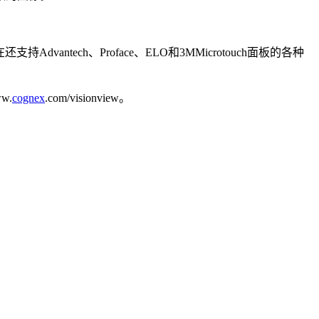
vantech、Proface、ELO和3MMicrotouch面板的各种
w.
cognex
.com/visionview。