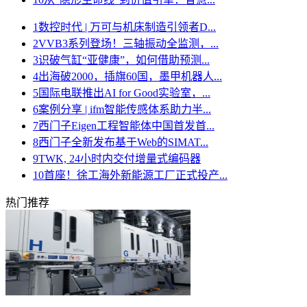
1
数控时代 | 万可与机床制造引领者D...
2
VVB3系列登场！三轴振动全监测，...
3
识破气缸“亚健康”，如何借助预测...
4
出海破2000，插旗60国，墨甲机器人...
5
国际电联推出AI for Good实验室，...
6
案例分享 | ifm智能传感体系助力半...
7
西门子Eigen工程智能体中国首发首...
8
西门子全新发布基于Web的SIMAT...
9
TWK, 24小时内交付增量式编码器
10
首座！徐工海外新能源工厂正式投产...
热门推荐