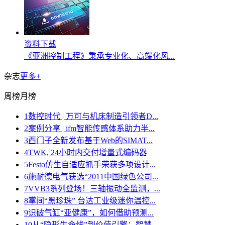
资料下载
《亚洲控制工程》秉承专业化、高端化风...
杂志
更多+
周榜
月榜
1
数控时代 | 万可与机床制造引领者D...
2
案例分享 | ifm智能传感体系助力半...
3
西门子全新发布基于Web的SIMAT...
4
TWK, 24小时内交付增量式编码器
5
Festo仿生自适应抓手荣获多项设计...
6
施耐德电气获选“2011中国绿色公司...
7
VVB3系列登场！三轴振动全监测，...
8
掌间“黑珍珠” 台达工业级迷你温控...
9
识破气缸“亚健康”，如何借助预测...
10
从“隐形生命线”到价值引擎：智慧...