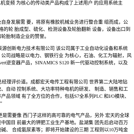
机变频 为核心的传动类产品构成了上述用户 的应用系统主
自身发展需 要，将原有橡胶机械业务进行整合重 组而成，公
规格的轮 胎成型、硫化、检测设备及轮胎翻新 设备，设备出口到
和轮胎制造企业的赞誉。
辰源创新电力技术有限公司 该公司属于工业自动化设备和系统
。公司战略是以电力、钢铁行业 为核心，石油、化工为辐射，风
逆变器产品，SINAMICS S120 新一代驱动控制系统，以及
波总经理评价道。成都宏天电传工程有限公司 世界第二大陆地钻
、自动 控制系统、大功率特种电机的研发、 制造、销售和工
领域 有了全方位的合作，包括S7全系列PLC 和I/O模块、
”
更是需要像 西门子这样的高可靠的电气产品，另外 宏天的全球
中国目 前最大的钾肥工业生产基地。盐湖集 团先后启动百万
碱、 合成氨尿素等；即将开始建设的三期 工程则以10万吨金