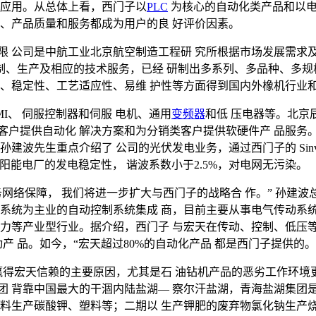
等应用。从总体上看，西门子以
PLC
为核心的自动化类产品和以电
碑、产品质量和服务都成为用户的良 好评价因素。
限 公司是中航工业北京航空制造工程研 究所根据市场发展需求及
的 研制、生产及相应的技术服务，已经 研制出多系列、多品种、多
性、稳定性、工艺适应性、易维 护性等方面得到国内外橡机行业
HMI、 伺服控制器和伺服 电机、通用
变频器
和低 压电器等。北京
客户提供自动化 解决方案和为分销类客户提供软硬件产 品服务
先生重点介绍了 公司的光伏发电业务，通过西门子的 Sinvert
太阳能电厂的发电稳定性， 谐波系数小于2.5%，对电网无污染。
网络保障， 我们将进一步扩大与西门子的战略合 作。” 孙建
传系统为主业的自动控制系统集成 商，目前主要从事电气传动系统
等产业型行业。据介绍，西门子 与宏天在传动、控制、低压等产品
等大型驱动产 品。如今，“宏天超过80%的自动化产品 都是西门子提供的。
赢得宏天信赖的主要原因，尤其是石 油钻机产品的恶劣工作环境
团 背靠中国最大的干涸内陆盐湖— 察尔汗盐湖，青海盐湖集团是
料生产碳酸钾、塑料等；二期以 生产钾肥的废弃物氯化钠生产烧