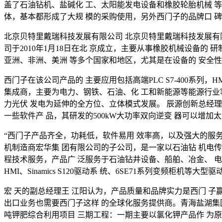
盖了石油钻机、盐碱化 工、太阳能发电设备和橡胶轮胎机械 
体，基本都形成了大规 模的采购使用，另外西门子的品牌口 
北京贝特里戴瑞科技发展有限公司 北京贝特里戴瑞科技发展有
司于2010年1月18日在北 京成立，主要从事橡胶机械设备
亚洲、非洲、美洲 等多个国家和地区，尤其是在设备的 安全
西门子在该公司产品的 主要应用包括高端PLC S7-400系列，
集成商，主要为电力、钢铁、石油、化 工和新能源等能源行业
力光伏 发电为延伸的全方位、立体模式发展。 辰源创新总经理孙建波
一些软件产 品，其研发的500kW大功率双向逆变 器可以增加
“西门子产品齐全，功耗低，软件易用 效率高，以及强大的服务
机制造商宏华集 团有限公司的子公司，是一家以石油钻 机电
程技术服务，产品广 泛服务于石油钻井设备、船舶、冶金、 电力
HMI、Sinamics S120驱动系 统、6SE71系列变频柜机
宏 天的副总经理王 江阳认为，产品质量和品牌实力是西门 子
出口业务也需要西门子这样 的全球化服务提供商。青海盐湖集
吨钾肥综合利用项目 三期工程：一期主要以氯化钾产品作 为原