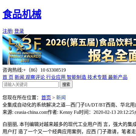
食品机械
注册
|
登录
咨询热线:+（86）10 63308519
首 页
新闻
观察评论
行业应用
智能制造
技术专题
最新产品
您现在所在位置：
首页
>
新闻
全集成自动化的系统解决之道—西门子IA/DT/BT西南、华北用
来源: ceasia-china.com
作者: Kenny Fu
时间：2020-02-13 20:12:25
白丽丽, 本刊编辑对越来越多的现代工业用户而 言，强大的集
用户打 造了一个又一个经典应用案例，应西 门子邀请，笔者走