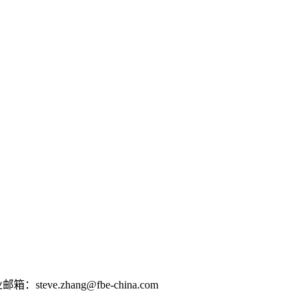
e.zhang@fbe-china.com
0802012124京ICP备16026639号-2