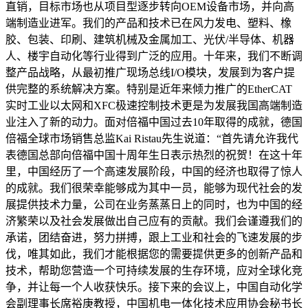
直销，目标市场也从项目型逐步转向OEM设备市场，并向高
端制造业进军。我们的产品和技术已在风力发电、塑料、橡
胶、包装、印刷、建筑机械及金属加工、光伏/半导体、机器
人、楼宇自动化等行业得到广泛的应用。十年来，我们不断调
整产品战略，从最初推广现场总线I/O模块，发展到为客户提
供完整的系统解决方案。特别是近年来倾力推广的EtherCAT
实时工业以太网和XFC极速控制技术更是为发展我国高端制造
业注入了新的动力。面对倍福中国过去10年取得的成就，德国
倍福全球市场销售总监Kai Ristau先生说道：“首先请允许我代
表德国总部向倍福中国十周年生日表示热烈的祝贺！在这十年
里，中国经历了一个高速发展阶段，中国的经济也取得了惊人
的成就。我们很荣幸能够成为其中一员，能够为现代社会的发
展提供技术力量，公司在业务蒸蒸日上的同时，也为中国的经
济繁荣以及社会发展做出自己应有的贡献。我们会谨遵我们的
承诺，团结奋进，努力拼搏，跟上工业和社会的飞速发展的步
伐，唯其如此，我们才能根据您的需要提供更多的创新产品和
技术，帮助您营造一个可持续发展的生存环境，应对全球化竞
争，并让每一个人收获快乐。接下来的会议上，中国自动化学
会副理事长席裕庚教授，中国机电一体化技术应用协会秘书长