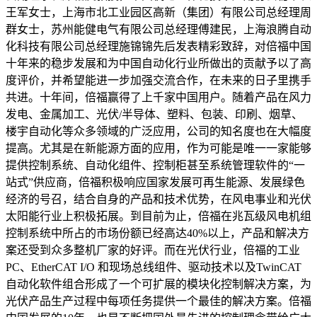
王军女士，上海市北工业园区高新（集团）有限公司总经理周
群女士，苏州能健电气有限公司总经理傅建民，上海浪腾自动
化科技有限公司总经理施锦锦先后发表精彩致辞，对倍福中国
十年来的稳步发展和为中国自动化行业所做出的贡献予以了高
度评价，并希望能进一步加强交流合作，在未来的日子里携手
共进。十年间，倍福赢得了上千家中国用户。随着产品在风力
发电、金属加工、光伏/半导体、塑料、包装、印刷、烟草、
楼宇自动化等众多领域的广泛应用，公司的知名度也在大幅度
提高。尤其是在新能源方面的应用，作为可能是唯一一家能够
提供控制系统、自动化组件、控制柜甚至系统管理软件的“一
站式”供应商，倍福积极响应国家发展可再生能源、发展绿色
经济的号召，结合自身的产品和技术优势，在风电事业和光伏
太阳能行业上积极拓展。到目前为止，倍福在兆瓦级风电机组
控制系统中所占的市场份额已经高达40%以上，产品和解决方
案还受到众多整机厂家的好评。而在光伏行业，倍福的工业
PC、EtherCAT I/O 和现场总线组件、驱动技术以及TwinCAT
自动化软件组合形成了一个可扩展的模块化控制解决方案，为
光伏产品生产过程中每项任务提供一个最佳的解决方案。倍福