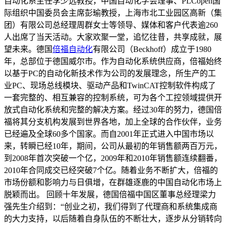
自动化系主任李少远教授，中国自动化学会理事、PLCopen国
际组织中国委员会主席彭瑜教授，上海市北工业园区高新（集
团）有限公司总经理周群女士等领导、媒体和客户代表逾260
人出席了当天活动。大家欢聚一堂，追忆往昔，共享成就，展
望未来。德国
倍福自动化
有限公司（Beckhoff）成立于1980
年，总部位于德国威尔市。作为自动化系统供应商，倍福始终
以基于PC的自动化新技术作为公司的发展理念，所生产的工
业PC、现场总线模块、驱动产品和TwinCAT控制软件构成了
一套完整的、相互兼容的控制系统，可为各个工控领域提供开
放式自动化系统和完整的解决方案。经过30年的努力，德国倍
福将其分支机构发展到世界各地，加上全球的合作伙伴，业务
已经遍及全球60多个国家。而自2001年正式进入中国市场以
来，转瞬已经10年，期间，公司从最初的年销售额两百万元，
到2008年首次突破一个亿，2009年和2010年销售额连续翻番，
2010年合同成交已经突破7个亿。随着业务不断扩大，倍福的
市场份额和影响力与日俱增，在群雄逐鹿的中国自动化市场上
脱颖而出。 回顾十年发展，德国倍福中国区董事总经理梁力
强先生介绍到：“创业之初，我们得到了代理商和系统集成商
的大力支持，以后随着自身队伍的不断壮大，逐步从分销转向