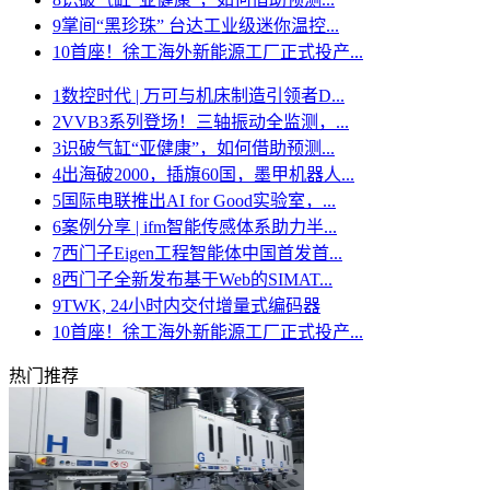
9
掌间“黑珍珠” 台达工业级迷你温控...
10
首座！徐工海外新能源工厂正式投产...
1
数控时代 | 万可与机床制造引领者D...
2
VVB3系列登场！三轴振动全监测，...
3
识破气缸“亚健康”，如何借助预测...
4
出海破2000，插旗60国，墨甲机器人...
5
国际电联推出AI for Good实验室，...
6
案例分享 | ifm智能传感体系助力半...
7
西门子Eigen工程智能体中国首发首...
8
西门子全新发布基于Web的SIMAT...
9
TWK, 24小时内交付增量式编码器
10
首座！徐工海外新能源工厂正式投产...
热门推荐