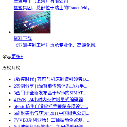
堡盟电子（上海）有限公司
堡盟集团，总部位于瑞士的Frauenfeld，...
资料下载
《亚洲控制工程》秉承专业化、高端化风...
杂志
更多+
周榜
月榜
1
数控时代 | 万可与机床制造引领者D...
2
案例分享 | ifm智能传感体系助力半...
3
西门子全新发布基于Web的SIMAT...
4
TWK, 24小时内交付增量式编码器
5
Festo仿生自适应抓手荣获多项设计...
6
施耐德电气获选“2011中国绿色公司...
7
VVB3系列登场！三轴振动全监测，...
8
识破气缸“亚健康”，如何借助预测...