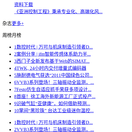
资料下载
《亚洲控制工程》秉承专业化、高端化风...
杂志
更多+
周榜
月榜
1
数控时代 | 万可与机床制造引领者D...
2
案例分享 | ifm智能传感体系助力半...
3
西门子全新发布基于Web的SIMAT...
4
TWK, 24小时内交付增量式编码器
5
施耐德电气获选“2011中国绿色公司...
6
VVB3系列登场！三轴振动全监测，...
7
Festo仿生自适应抓手荣获多项设计...
8
首座！徐工海外新能源工厂正式投产...
9
识破气缸“亚健康”，如何借助预测...
10
掌间“黑珍珠” 台达工业级迷你温控...
1
数控时代 | 万可与机床制造引领者D...
2
VVB3系列登场！三轴振动全监测，...