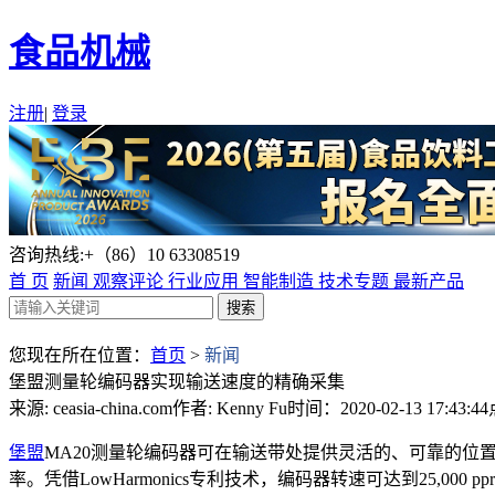
食品机械
注册
|
登录
咨询热线:+（86）10 63308519
首 页
新闻
观察评论
行业应用
智能制造
技术专题
最新产品
您现在所在位置：
首页
>
新闻
堡盟测量轮编码器实现输送速度的精确采集
来源: ceasia-china.com
作者: Kenny Fu
时间：2020-02-13 17:43:44
堡盟
MA20测量轮编码器可在输送带处提供灵活的、可靠的
率。凭借LowHarmonics专利技术，编码器转速可达到25,00