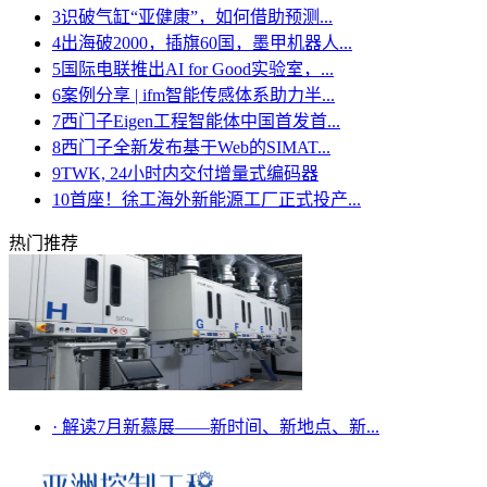
3
识破气缸“亚健康”，如何借助预测...
4
出海破2000，插旗60国，墨甲机器人...
5
国际电联推出AI for Good实验室，...
6
案例分享 | ifm智能传感体系助力半...
7
西门子Eigen工程智能体中国首发首...
8
西门子全新发布基于Web的SIMAT...
9
TWK, 24小时内交付增量式编码器
10
首座！徐工海外新能源工厂正式投产...
热门推荐
·
解读7月新慕展——新时间、新地点、新...