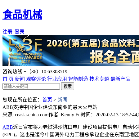
食品机械
注册
|
登录
咨询热线:+（86）10 63308519
首 页
新闻
观察评论
行业应用
智能制造
技术专题
最新产品
您现在所在位置：
首页
>
新闻
ABB支持中国企业建设东南亚的最大火电站
来源: ceasia-china.com
作者: Kenny Fu
时间：2020-02-13 18:52:44
ABB
近日宣布将为老挝洪沙坑口电厂建设项目提供电厂自动化
(EPC)，这也是迄今中国海外电力工程总承包企业在东南亚地