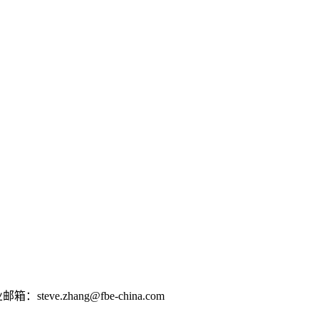
e.zhang@fbe-china.com
0802012124京ICP备16026639号-2