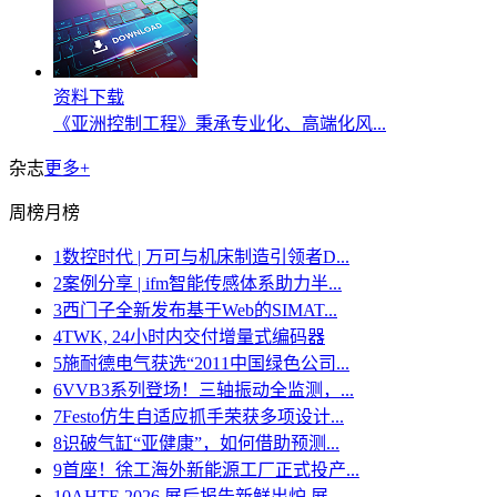
资料下载
《亚洲控制工程》秉承专业化、高端化风...
杂志
更多+
周榜
月榜
1
数控时代 | 万可与机床制造引领者D...
2
案例分享 | ifm智能传感体系助力半...
3
西门子全新发布基于Web的SIMAT...
4
TWK, 24小时内交付增量式编码器
5
施耐德电气获选“2011中国绿色公司...
6
VVB3系列登场！三轴振动全监测，...
7
Festo仿生自适应抓手荣获多项设计...
8
识破气缸“亚健康”，如何借助预测...
9
首座！徐工海外新能源工厂正式投产...
10
AHTE 2026 展后报告新鲜出炉 展...