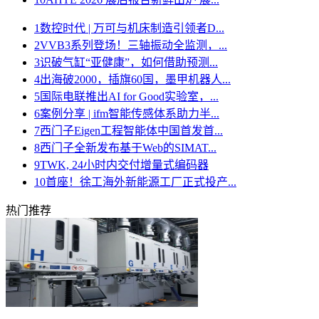
1
数控时代 | 万可与机床制造引领者D...
2
VVB3系列登场！三轴振动全监测，...
3
识破气缸“亚健康”，如何借助预测...
4
出海破2000，插旗60国，墨甲机器人...
5
国际电联推出AI for Good实验室，...
6
案例分享 | ifm智能传感体系助力半...
7
西门子Eigen工程智能体中国首发首...
8
西门子全新发布基于Web的SIMAT...
9
TWK, 24小时内交付增量式编码器
10
首座！徐工海外新能源工厂正式投产...
热门推荐