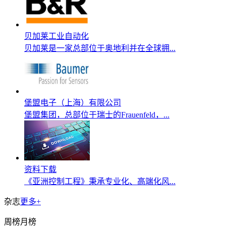
贝加莱工业自动化
贝加莱是一家总部位于奥地利并在全球拥...
堡盟电子（上海）有限公司
堡盟集团，总部位于瑞士的Frauenfeld，...
资料下载
《亚洲控制工程》秉承专业化、高端化风...
杂志
更多+
周榜
月榜