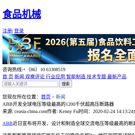
食品机械
注册
|
登录
咨询热线:+（86）10 63308519
首 页
新闻
观察评论
行业应用
智能制造
技术专题
最新产品
您现在所在位置：
首页
>
新闻
ABB开发全球电压等级最高的1200千伏超高压断路器
来源: ceasia-china.com
作者: Kenny Fu
时间：2020-02-24 14:13:24
ABB
近日宣布将开发、设计和制造全球交流电压等级最高的断路