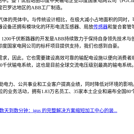
站中。整个试验站由印度中央输电企业印度国家电网公司（PGC
巴罗达地区的ABB工厂制造。
绝缘气体的壳体中。与传统设计相比，在极大减小占地面积的同时
器设备还拥有模块化的环形电流互感器、局放
传感器
和复合套管
vetti表示：1200千伏断路器的开发是ABB持续致力于保持自身领
为印度国家电网公司的标杆项目提供支持，我们也感到自豪。
需求，因此，它也需要建设高效可靠的输配电设施以便向消费者
0千伏输电系统，这也是目前全球交流电压级别最高的输电系统。作
助电力、公共事业和工业客户提高业绩，同时降低对环境的影响。A
的业务活动，拥有1.83万名员工、35家本土企业和遍布全国8
天到数分钟：igus 的完整解决方案缩短加工中心的装...