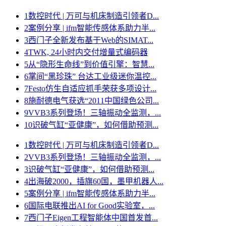
1
数控时代 | 万可与机床制造引领者D...
2
案例分享 | ifm智能传感体系助力半...
3
西门子全新发布基于Web的SIMAT...
4
TWK, 24小时内交付增量式编码器
5
从“隐形生命线”到价值引擎：智慧...
6
掌间“黑珍珠” 台达工业级迷你温控...
7
Festo仿生自适应抓手荣获多项设计...
8
施耐德电气获选“2011中国绿色公司...
9
VVB3系列登场！三轴振动全监测，...
10
识破气缸“亚健康”，如何借助预测...
1
数控时代 | 万可与机床制造引领者D...
2
VVB3系列登场！三轴振动全监测，...
3
识破气缸“亚健康”，如何借助预测...
4
出海破2000，插旗60国，墨甲机器人...
5
案例分享 | ifm智能传感体系助力半...
6
国际电联推出AI for Good实验室，...
7
西门子Eigen工程智能体中国首发首...