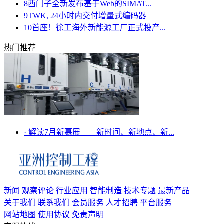
8
西门子全新发布基于Web的SIMAT...
9
TWK, 24小时内交付增量式编码器
10
首座！徐工海外新能源工厂正式投产...
热门推荐
·
解读7月新慕展——新时间、新地点、新...
新闻
观察评论
行业应用
智能制造
技术专题
最新产品
关于我们
联系我们
会员服务
人才招聘
平台服务
网站地图
使用协议
免责声明