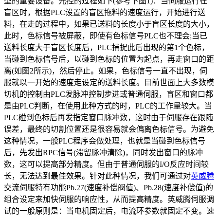
型的重要设备。光控的过程如下(参考下图1)：当伺服运行在
盲区时，根据PLC设置的盲区拖料的速度运行，开始进行送
料，在走的过程中，如果已送料的长度小于盲区长度的大小，
此时，色标信号被屏蔽，即使有色标信号PLC也不理会;当已
送料长度大于盲区长度后，PLC捕捉此后出现的第1个色标，
当碰到色标信号后，以碰到色标的位置为起点，再走窗口的距
离(如图2所示)，然后停止。如果，色标信号一直不出现，伺
服就以一开始的速度走设定的送料长度。目前世面上大多数模
切机的控制由PLC发脉冲控制步进或普通伺服，盲区和窗口都
是由PLC判断，在使用此种方式的时，PLC的工作量较大。当
PLC碰到色标后再发指定窗口脉冲数，这时由于伺服存在跟随
误差，最终的切割位置还是很容易就会偏离色标信号。为避免
这种情况，一般PLC程序会做处理，也就是当碰到色标信号
后，先发出RPC信号(滞留脉冲清除)，同时发出窗口的脉冲
数，这可以提高部分精度。但由于普通伺服的I/O反应时间较
长，无法达到最佳效果。针对此种情况，我们可通过对
英威腾
交流伺服特有功能Pb.27(速度补偿阀值)、Pb.28(速度补偿值)的
组合设定来加快伺服的响应性，从而提高精度。英威腾伺服调
试的一般原则是：当电机固定后，电流环参数就固定不变。速