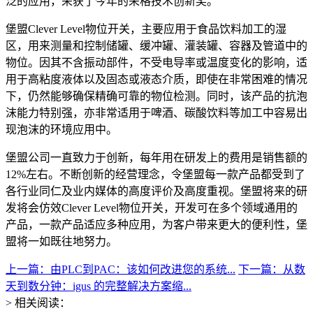
泛的应用，荣获了今年的荣格技术创新奖。
堡盟Clever Level物位开关，主要应用于食品饮料加工的湿
区，用来测量和控制储罐、缓冲罐、灌装罐、容器及管道中的
物位。因其不含振动部件，不受电导率或温度变化的影响，适
用于高粘度液体以及固态或液态介质，即使在非常困难的情况
下，仍然能够确保精确可靠的物位检测。同时，该产品的抗泡
沫能力特别强，亦非常适用于啤酒、碳酸饮料等加工中容易出
现泡沫的环境应用中。
堡盟公司一直致力于创新，每年用在研发上的费用是销售额的
12%左右。不断创新的经营理念，令堡盟每一款产品都受到了
各行业同仁及业内媒体的高度评价及高度重视。堡盟将来的研
发将会仿效Clever Level物位开关，开发可在多个领域通用的
产品，一款产品适应多种应用，为客户带来更大的便利性，堡
盟将一如既往地努力。
上一篇：由PLC到PAC：该如何改进您的系统...
下一篇：从数
天到数分钟：igus 的完整解决方案缩...
> 相关阅读：