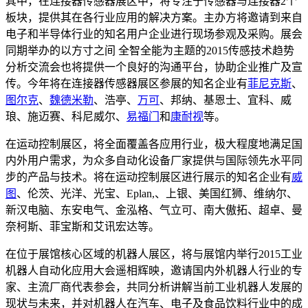
其中，在连接器传感器展区中，将专注于传感器与连接器2个
板块，提供其在各行业应用的解决方案。主办方将邀请到来自
电子和半导体行业的知名用户企业进行现场参观及采购。展会
同期举办的以方寸之间 全智全能为主题的2015传感技术趋势
分析交流会也将提供一个良好的沟通平台，协助企业推广及宣
传。今年将在连接器传感器展区参展的知名企业有
菲尼克斯
、
图尔克
、
魏德米勒
、浩亭、
万可
、邦纳、基恩士、宜科、威
琅、施迈赛、科尼威尔、
易福门
和
康耐视
等。
在运动控制展区，将全面覆盖各应用行业，极大程度地满足国
内外用户需求，为众多自动化设备厂家提供与国际领先水平同
步的产品与技术。将在运动控制展区进行展示的知名企业有
威
图
、伦茨、光洋、光宝、Eplan,、上银、美国红狮、维纳尔、
新汉电脑、东安电气、金泓格、气立可、南大傲拓、超卓、曼
奈柯斯、菲宝斯和艾讯宏达等。
在位于展馆核心区域的机器人展区，将与展馆内举行2015工业
机器人自动化应用大会遥相辉映，邀请国内外机器人行业的专
家、主流厂商代表参会，共同分析讲解当前工业机器人发展的
现状与未来，并对机器人在汽车、电子及食品饮料行业中的成