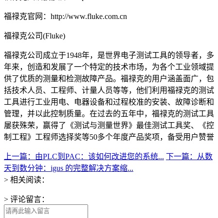
福禄克官网：http://www.fluke.com.cn
福禄克公司(Fluke)
福禄克公司成立于1948年，是世界电子测试工具的领导者，多
年来，创造和发展了一个特定的技术市场，为各个工业领域提
供了优质的测量和检测故障产品。福禄克的用户涵盖面广，包
括技术人员、工程师、计量人员等等，他们利用福禄克的测试
工具进行工业用电、电器设备和过程校准的安装、故障诊断和
管理，并以此控制质量。在过去的五年中，福禄克的测试工具
屡获殊荣，赢得了《测试与测量世界》最佳测试工具奖、《控
制工程》工程师选择奖等50多个年度产品奖项，备受用户赞誉
上一篇：由PLC到PAC：该如何改进您的系统...
下一篇：从数
天到数分钟：igus 的完整解决方案缩...
> 相关阅读：
> 评论留言：