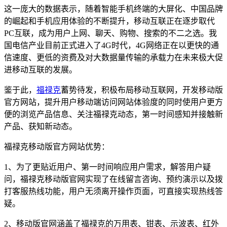
这一庞大的数据表示，随着智能手机终端的大屏化、中国品牌
的崛起和手机应用体验的不断提升，移动互联正在逐步取代
PC互联，成为用户上网、聊天、购物、搜索的不二之选。我
国电信产业目前正式进入了4G时代，4G网络正在以更快的通
信速度、更低的资费及对大数据量传输的承载力在未来极大促
进移动互联的发展。
鉴于此，
福禄克
蓄势待发，积极布局移动互联网，开发移动版
官方网站，提升用户移动端访问网站体验度的同时使用户更方
便的浏览产品信息、关注福禄克动态，第一时间感知并接触新
产品、获知新动态。
福禄克移动版官方网站优势：
1、为了更贴近用户、第一时间响应用户需求，解答用户疑
问，福禄克移动版官网实现了在线留言咨询、预约演示以及拨
打客服热线功能，用户无须离开操作页面，可直接实现热线答
疑。
2、移动版官网涵盖了福禄克的万用表、钳表、示波表、红外