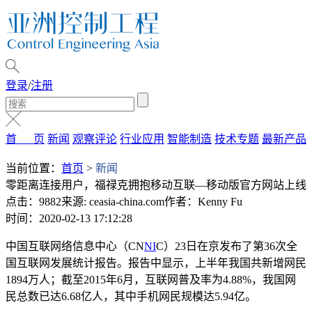
登录
/
注册
首 页
新闻
观察评论
行业应用
智能制造
技术专题
最新产品
当前位置：
首页
>
新闻
零距离连接用户，福禄克拥抱移动互联—移动版官方网站上线
点击：9882
来源: ceasia-china.com
作者：Kenny Fu
时间：2020-02-13 17:12:28
中国互联网络信息中心（CN
NI
C）23日在京发布了第36次全
国互联网发展统计报告。报告中显示，上半年我国共新增网民
1894万人；截至2015年6月，互联网普及率为4.88%，我国网
民总数已达6.68亿人，其中手机网民规模达5.94亿。