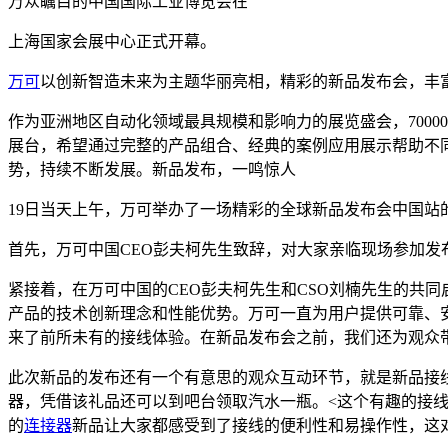
万众瞩目的中国国际工业博览会在
上海国家会展中心正式开幕。
万可
以创新智造未来为主题华丽亮相，精彩的新品发布会，丰
作为亚洲地区自动化领域最具规模和影响力的展览盛会，7000
展台，希望通过完整的产品组合、经典的案例应用展示帮助不
势，持续不断发展。新品发布，一鸣惊人
19日当天上午，万可举办了一场精彩的全球新品发布会中国站
首先，万可中国CEO彭夫柯先生致辞，对大家亲临现场参加发
紧接着，在万可中国的CEO彭夫柯先生和CSO刘楠先生的共同启
产品的技术创新理念和性能优势。万可一直为用户提供可靠、
来了前所未有的接线体验。在新品发布会之前，我们还为观众
此次新品的发布还有一个有意思的观众互动环节，就是新品接
器，凭借该礼品还可以到吧台领取汽水一瓶。<这个有趣的接
的
连接器
新品让大家都感受到了接线的便利性和易操作性，这