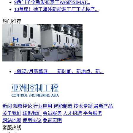
9
西门子全新发布基于Web的SIMAT...
10
首座！徐工海外新能源工厂正式投产...
热门推荐
·
解读7月新慕展——新时间、新地点、新...
新闻
观察评论
行业应用
智能制造
技术专题
最新产品
关于我们
联系我们
会员服务
人才招聘
平台服务
网站地图
使用协议
免责声明
客服热线