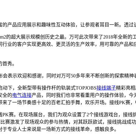
富的产品应用展示和趣味性互动体验，让参观者耳目一新。透过
0m2的超大展示规模创历史之最。万可此次带来了2018年全新
同行业的客户实现更高效、更灵活的生产效率，用可靠的产品和
的首秀。
布会表示欢迎和感谢，同时对万可50多年来不断创新的探索精神
动下，全新型带有操作杆的轨装式TOPJOBS
接线端子
精彩亮相
安全的
电气连接
产品，同时我们也非常看重用户的操作体验，今
带来了一场节奏感十足的百老汇拍手舞，欢乐开场。接线PK赛，
线PK赛。在现场展台，我们为观众设置了2个接线游戏台，接线
线比赛激发了现场观众的参与热情，对其跃跃欲试，接线挑战成
对于专业人士来说是一场新方式的接线革命，感触良多。