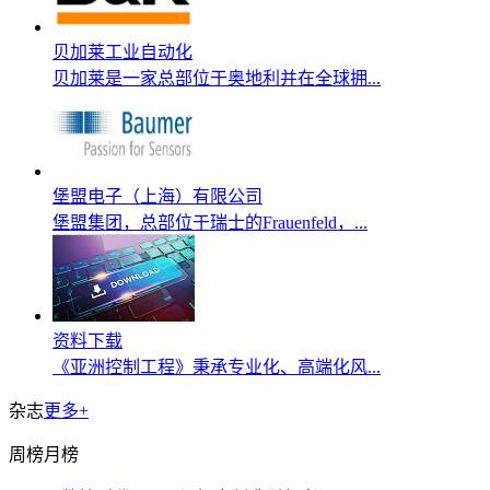
贝加莱工业自动化
贝加莱是一家总部位于奥地利并在全球拥...
堡盟电子（上海）有限公司
堡盟集团，总部位于瑞士的Frauenfeld，...
资料下载
《亚洲控制工程》秉承专业化、高端化风...
杂志
更多+
周榜
月榜