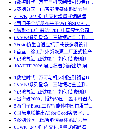
1
数控时代 | 万可与机床制造引领者D...
2
案例分享 | ifm智能传感体系助力半...
3
TWK, 24小时内交付增量式编码器
4
西门子全新发布基于Web的SIMAT...
5
施耐德电气获选“2011中国绿色公司...
6
VVB3系列登场！三轴振动全监测，...
7
Festo仿生自适应抓手荣获多项设计...
8
首座！徐工海外新能源工厂正式投产...
9
识破气缸“亚健康”，如何借助预测...
10
AHTE 2026 展后报告新鲜出炉 展...
1
数控时代 | 万可与机床制造引领者D...
2
VVB3系列登场！三轴振动全监测，...
3
识破气缸“亚健康”，如何借助预测...
4
出海破2000，插旗60国，墨甲机器人...
5
西门子Eigen工程智能体中国首发首...
6
国际电联推出AI for Good实验室，...
7
案例分享 | ifm智能传感体系助力半...
8
TWK, 24小时内交付增量式编码器