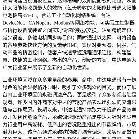
收编码器回授面板位置，达到精确的太阳能面板的定位，从而
让太阳能接收到最大的效能（每天吸收的太阳能比普通太阳能
电池板高35%）。台达工业自动化网络系统：台达
DeviceNet、CANopen、Modbus等网络模块，可实现主控制器
与执行设备或装置之间实时快速的数据交换，达到精确定位、
减少误差、多轴电机同步等目的；同时通过以太网，可将设备
的各项参数快速方便的反馈给HMI，实现对变频器、伺服、气
动产品的精密控制，使客户快速掌握远程通讯连接，构建智
慧、快捷的工业网络。杰出的产品，创新的方案，中达电通为
广大行业客户展示了全新的自动化世界。
工业环境区域在众多重量级的参展厂商中，中达电通带有一抹
绿色的展台显得格外显眼，吸引了众多观众的目光。而位于展
台内工业环境区的永磁调速产品，更是吸引了众多参观者驻足
观看。许多国内外商家对中达的节能产品表现出强烈的交流兴
趣与合作意愿。长期以来，中达电通持续致力于提高产品效率
及开发替代能源产品，永磁调速驱动产品是中达为针对不少电
力行业用户高能耗、低产出的窘况隆重推出的节能悍将，市场
潜力巨大，该产品通过永磁铁的磁力耦合调速，来实现高效节