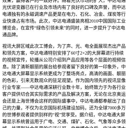
效果，赢得客户的一致好评。随着光伏市场的扩大，中达电通
光伏逆变器已在行业及市场内有了良好的口碑及声誉，而中达
电通独有的永磁调速产品更是在电力、石化、冶金、煤炭等行
业快速占有市场。此次，中达电通盛装亮相2010中国国际工业
博览会，在宣传“绿色引领未来”的同时，进一步提升了中达电
通品牌。
视讯大屏区域此次工博会，为了声、光、电全面展现杰出产品
和领先方案，中达电通特别安排了60寸2×2的大屏幕进行持续
的视频宣传，轮播从公司介绍到产品应用等各个层面的视频信
息。除了清新靓丽的展台给参观者留下良好的第一印象外，中
达电通大屏幕显示系统更成为了整场亮点，高清的画面、靓丽
的色彩，引来无数观众的驻足观望。作为国内领先的视讯显像
行业专家——中达电通深耕行业数十年，始终致力于为各行业
客户提供切合其实际需求的产品及解决方案，无论在北京奥运
会还是上海世博会这样的国际盛事中，中达电通都奉献出了自
己的力量，不仅为北京国际机场建设加码，还为全球7000多万
的世博参观者提供别样的“视”觉享受。据介绍，中达电通大屏
幕显示系统曾运用于广电、交通、煤矿、石化、气象等众多领