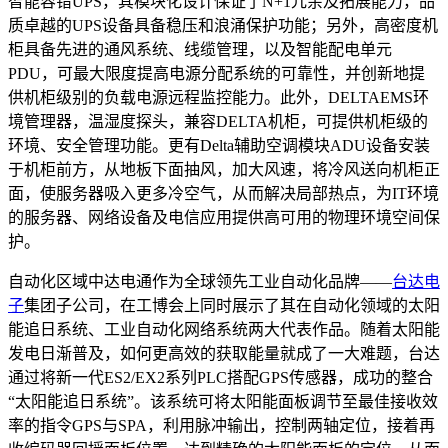
智能容错UPS，其模块化设计保证了N+1冗余及拓展能力，品
质卓越的UPS设备具备稳压和浪涌保护功能；另外，高密度机
柜具备先进的通风系统、线缆管理，以及智能配电单元
PDU，可最大限度提高电源分配系统的可靠性，并创新地提
供机柜级别的负载电源远程监控能力。此外，DELTAEMS环
境管理器，温湿度探头，兼容DELTA机柜，可提供机柜级的
环境、安全管理功能。更有Delta辅助空调模块ADU设备安装
于机柜前方，从地板下面抽风，加大风速，将冷风送向机柜正
面，使服务器吸入更多冷空气，从而解决局部热点，为IT环境
的服务器、网络设备及电信应用提供高可用的物理环境空间保
护。
自动化区域中达电通作为全球领先工业自动化品牌——
台达电
子
集团子公司，在工博会上同时展示了其在自动化领域的太阳
能追日系统、工业自动化网络系统两大代表作品。随着太阳能
发电日渐普及，如何更高效的获取能量就成了一大难题，台达
通过将新一代ES2/EX2系列PLC搭配GPS传感器，成功的整合
“太阳能追日系统”。该系统可将太阳能面板调节至最佳接收效
率的指令GPS与SPA，利用脉冲输出，控制两轴定位，接着再