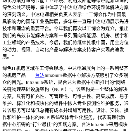
动化方案打造的节能工业环境、利用太阳能等绿色能源改造的
绿色公共环境等，集中体现了中达电通绿色环境整体解决方案
的深刻涵义。中达电通相关负责人表示：“工博会作为中国最
具影响力的国际工业品牌展，多年来一直是中达电通展示先进
技术和理念的重要平台。今年我们再次以工博会为媒介，推出
我们的高效节能解决方案和一系列面向新能源、机房、楼宇和
工业领域的产品技术。今后，我们将继续扎根中国，用全方位
的动力、视讯、自动化产品与解决方案支持客户实现高速发
展。”
绿色IT机房区域在工博会现场，中达电通展台上的一系列整齐
的机房产品——
台达
InfraSuite数据中心解决方案吸引了众多观
众的目光。InfraSuite系统，是台达为数据中心新推出的“网络
关键物理基础设施架构（NCPI）”。该架构是一个整体的解决
方案，具有可扩充性、可管理性、可维护性、高集成度、易于
维护、标准化和模块化的组件中嵌入专业预测性维护服务，通
过该服务可以降低总拥有成本并增加可用性。设计、安装、操
作和维护一体化的NCPI系统整体专业化服务，代表着现代数
据中心所需的“行业最佳”的实践方案。台达InfraSuite采用模块