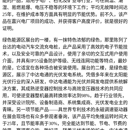
能的产品，适用于电厂、石化及矿业等行业，可在高温、潮
湿、易燃易爆、电压不稳等的环境下工作；平均无故障时间达
25年，在维护成本等方面具有明显的节能优势。前不久，该产
品在嘉兴电厂项目的成功、并获得客户高度评价，就是很好的
证明。
绿色能源区展台的一楼，有一抹特色浓郁的绿色，那里陈列了
台达的电动汽车交流充电桩，此产品采用了高效的电子节能技
术，以及安全可靠的产品设计，使用了亲切的交互式用户使用
介面，并具有IP55设备防护等级、无线连网功能等特点，最妙
的是，它适宜在各种场合被安装使用。展台的二楼，是绿色能
源区，展示了中达电通的光伏发电系统。凭借多年来在太阳能
光伏行业的深入研发，中达电通能为光伏并网发电提供系统解
决方案，其成熟逆变器控制技术与高效变压器技术的共同应
用，可使逆变器整机最高转换效率达到98%，趋于行业领先，
并深受设计院所、设备制造商、系统集成商、光伏发电业主的
青睐。另一项节能产品——具世界专利技术的永磁调速驱动器
在展会现场也有众多参观者垂询，该产品平均免维运转时间大
于25年，且节能率高于30%，完全能达到节能、节电、节费的