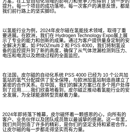
方案，在工业自动化领域的影响力和竞争力也得到了进一步的
提升。每一个项目的成功落地，每一次客户的满意反馈，都是
我们前行路上的坚实脚印。
以氢能行业为例，2024年皮尔磁在氢能技术领域，取得了重
要进展。在欧洲，我们在 Hydrogen Technology Expo展上展
示了专业的能力和创新的成果。通过为客户提供量身定制的安
全解决方案，如 PNOZmulti 2 和 PSS 4000，我们将制氢设
备的监控提升到了新的高度，确保了从气体泄漏检测到压力、
电压和电流以及燃烧过程的全面监控。
在法国，皮尔磁的自动化系统 PSS 4000 已经为 10 个公共加
氢站的氢气分配提供了安全保障，与欧洲加氢站制造商建立了
紧密的合作关系。在中国，我们的解决方案已在多个用户处得
到了应用……我们欣喜地看到，皮尔磁正推动着氢能行业的安
全发展，为全球能源转型贡献着力量。
2024
年即将落下帷幕，皮尔磁怀着一颗感恩的心，向所有的
客户、业务伙伴以及团队成员致以最诚挚的感谢。这一年里，
我们共同创造了许多的精彩，是你们的坚定支持和紧密合作，
让皮尔磁的每一步都走得坚实而有力量。