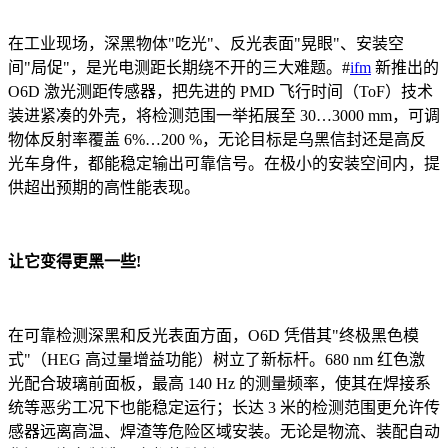
在工业现场，深黑物体"吃光"、反光表面"晃眼"、安装空
间"局促"，是光电测距长期绕不开的三大难题。#
ifm
新推出的
O6D 激光测距传感器，把先进的 PMD 飞行时间（ToF）技术
装进紧凑的外壳，将检测范围一举拓展至 30…3000 mm，可调
物体反射率覆盖 6%…200 %，无论目标是乌黑信封还是高反
光车身件，都能稳定输出可靠信号。在极小的安装空间内，提
供超出预期的高性能表现。
让它变得更黑一些!
在可靠检测深黑和反光表面方面，O6D 凭借其"终极黑色模
式"（HEG 高过量增益功能）树立了新标杆。680 nm 红色激
光配合玻璃前面板，最高 140 Hz 的测量频率，使其在焊接系
统等恶劣工况下也能稳定运行；长达 3 米的检测范围更允许传
感器远离高温、焊渣等危险区域安装。无论是物流、装配自动