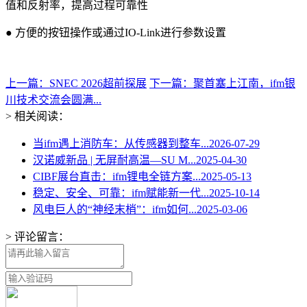
值和反射率，提高过程可靠性
● 方便的按钮操作或通过IO-Link进行参数设置
上一篇：SNEC 2026超前探展
下一篇：聚首塞上江南，ifm银
川技术交流会圆满...
> 相关阅读：
当ifm遇上消防车：从传感器到整车...
2026-07-29
汉诺威新品 | 无屏耐高温—SU M...
2025-04-30
CIBF展台直击：ifm锂电全链方案...
2025-05-13
稳定、安全、可靠：ifm赋能新一代...
2025-10-14
风电巨人的“神经末梢”：ifm如何...
2025-03-06
> 评论留言：