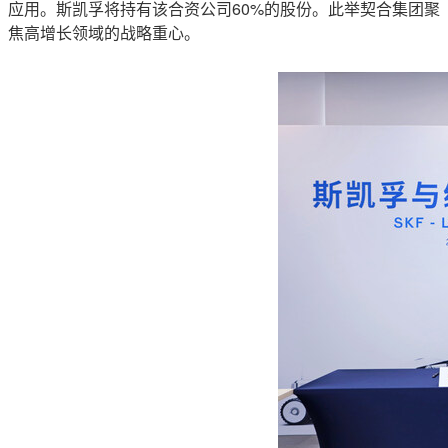
应用。斯凯孚将持有该合资公司60%的股份。此举契合集团聚
焦高增长领域的战略重心。