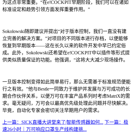
为这点非常重要。“在e!COCKPIT早期阶段，我们可以在诸如
标准设定和趋势引领方面发挥重要作用。”
Sokolowski随即建议并提出“对于版本控制，我们一直没有建
立完善的解决方案。”对项目的不同版本进行存档，以便能够
恢复到早期版本——这在长久以来的软件开发中早已约定俗
成。此外，Sokolowski还希望在e!COCKPIT中以插件等形式提
供类似质量保证的功能。他强调，“这将大大减少现场操作。
一旦版本控制变得如此简单易行，那么无需基于标准规范便能
行之有效。”他与Bestle一同致力于维护并发展与万可成功的长
期合作伙伴关系，以便万可在丰富产品系列时考虑MatriX的需
求。毫无疑问，万可会以最高优先级处理此问题并尽快解决。
毕竟，自动化专家会密切关注早期用户的需求。
上一篇：SICK直播大讲堂来了|智能传感器如何...
下一篇：极
速26小时｜万可响应口罩生产线构建挑...