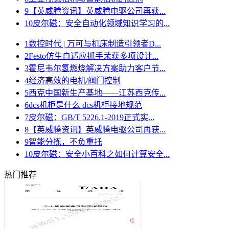
9
【英威腾资讯】英威腾电驱公司再获...
10
皮尔磁：安全自动化领域知识学习的...
1
数控时代 | 万可与机床制造引领者D...
2
Festo仿生自适应抓手荣获多项设计...
3
霍尼韦尔氢燃烧解决方案助力客户节...
4
经济高效的电机/阀门控制
5
西克中国新生产基地——江苏西克传...
6
dcs机柜是什么 dcs机柜接地规范
7
皮尔磁：GB/T 5226.1-2019正式实...
8
【英威腾资讯】英威腾电驱公司再获...
9
智能分拣，不负重托
10
皮尔磁：安全小百科之如何计算安全...
热门推荐