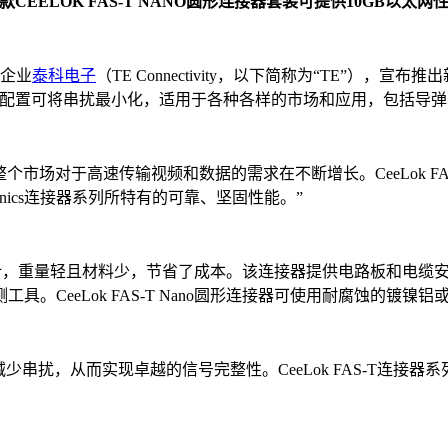
款CEELOK FAS-T NANO圆形连接器套装可提供10GB以太网
企业
泰科电子
（TE Connectivity，以下简称为“TE”），宣布推
配置可将串扰最小化，适用于各种各样的市场和应用，包括导弹、
：“整个市场对于高速传输视频和数据的需求在不断增长。CeeLok FA
nonics连接器系列所特有的可靠、坚固性能。”
学的微型设计，重量轻且材料少，节省了成本。该连接器提供电路板和
CeeLok FAS-T Nano圆形连接器可使用耐腐蚀的镀镍铝
少串扰，从而实现卓越的信号完整性。CeeLok FAS-T连接