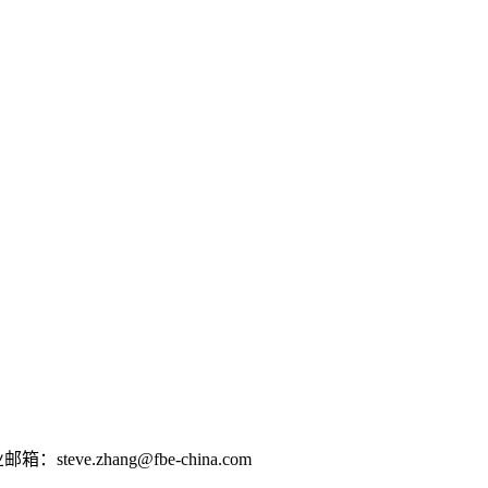
e.zhang@fbe-china.com
0802012124京ICP备16026639号-2