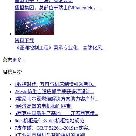
堡盟电子（上海）有限公司
堡盟集团，总部位于瑞士的Frauenfeld，...
资料下载
《亚洲控制工程》秉承专业化、高端化风...
杂志
更多+
周榜
月榜
1
数控时代 | 万可与机床制造引领者D...
2
Festo仿生自适应抓手荣获多项设计...
3
霍尼韦尔氢燃烧解决方案助力客户节...
4
经济高效的电机/阀门控制
5
西克中国新生产基地——江苏西克传...
6
dcs机柜是什么 dcs机柜接地规范
7
皮尔磁：GB/T 5226.1-2019正式实...
8
工业视觉相机与智能相机的区别