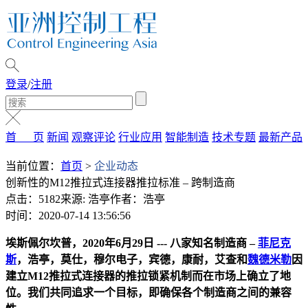
登录
/
注册
首 页
新闻
观察评论
行业应用
智能制造
技术专题
最新产品
当前位置：
首页
>
企业动态
创新性的M12推拉式连接器推拉标准 – 跨制造商
点击：5182
来源: 浩亭
作者：浩亭
时间：2020-07-14 13:56:56
埃斯佩尔坎普，2020年6月29日 --- 八家知名制造商 –
菲尼克
斯
，浩亭，莫仕，穆尔电子，宾德，康耐，艾查和
魏德米勒
因
建立M12推拉式连接器的推拉锁紧机制而在市场上确立了地
位。我们共同追求一个目标，即确保各个制造商之间的兼容