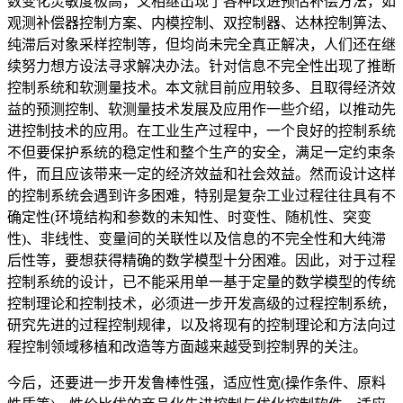
数变化灵敏度极高，又相继出现了各种改进预估补偿方法，如
观测补偿器控制方案、内模控制、双控制器、达林控制箅法、
纯滞后对象采样控制等，但均尚未完全真正解决，人们还在继
续努力想方设法寻求解决办法。针对信息不完全性出现了推断
控制系统和软测量技术。本文就目前应用较多、且取得经济效
益的预测控制、软测量技术发展及应用作一些介绍，以推动先
进控制技术的应用。在工业生产过程中，一个良好的控制系统
不但要保护系统的稳定性和整个生产的安全，满足一定约束条
件，而且应该带来一定的经济效益和社会效益。然而设计这样
的控制系统会遇到许多困难，特别是复杂工业过程往往具有不
确定性(环境结构和参数的未知性、时变性、随机性、突变
性)、非线性、变量间的关联性以及信息的不完全性和大纯滞
后性等，要想获得精确的数学模型十分困难。因此，对于过程
控制系统的设计，已不能采用单一基于定量的数学模型的传统
控制理论和控制技术，必须进一步开发高级的过程控制系统，
研究先进的过程控制规律，以及将现有的控制理论和方法向过
程控制领域移植和改造等方面越来越受到控制界的关注。
今后，还要进一步开发鲁棒性强，适应性宽(操作条件、原料