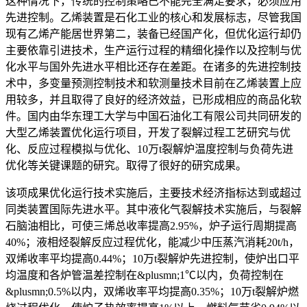
这种情况下，传统的控制策略已不能完全满足要求，必须应用
先进控制。乙烯装置是石化工业的核心和发展标志，尽管我国
现有乙烯产能居世界第二，装备已经国产化，但优化运行却仍
主要依靠引进技术，生产运行过程的精细化操作以及控制与优
化水平与国外先进水平相比还存在差距。在诸多的先进控制技
术中，多变量预测控制技术和软测量技术目前在乙烯装置上应
用较多，并且取得了良好的经济效益，已形成相应的商品化软
件。国内由华东理工大学与中国石油化工有限公司共同研发的
大型乙烯装置优化运行项目，开发了裂解过程工艺研究与优
化、反应过程模拟与优化、10万t裂解炉温度控制与负荷先进
优化等关键课题的研究。取得了很好的研究成果。
该项成果优化运行技术实施后，主要技术经济指标达到或超过
同类装置国际先进水平。其中液化气裂解技术实施后，与裂解
石脑油相比，可使三烯总收率提高2.95%，炉子运行周期提高
40%；液相烃裂解反应过程优化，能减少中压蒸汽消耗20t/h，
双烯收率平均提高0.44%；10万t裂解炉先进控制，使炉出口平
均温度和各炉管温差控制在&plusmn;1℃以内，负荷控制在
&plusmn;0.5%以内，双烯收率平均提高0.35%；10万t裂解炉燃