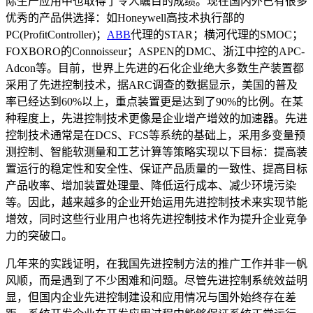
际生产应用中也取得了令人瞩目的成绩。现在国内外已有很多
优秀的产品供选择：如Honeywell高技术执行部的
PC(ProfitController)；
ABB
代理的STAR；横河代理的SMOC；
FOXBORO的Connoisseur；ASPEN的DMC、浙江中控的APC-
Adcon等。目前，世界上先进的石化企业绝大多数生产装置都
采用了先进控制技术，据ARC调查的数据显示，美国的普及
率已经达到60%以上，重点装置更是达到了90%的比例。在某
种程度上，先进控制技术更像是企业增产增效的加速器。先进
控制技术通常是在DCS、FCS等系统的基础上，采用多变量预
测控制、智能软测量和工艺计算等策略实现以下目标：提高装
置运行的稳定性和安全性、保证产品质量的一致性、提高目标
产品收率、增加装置处理量、降低运行成本、减少环境污染
等。因此，越来越多的企业开始运用先进控制技术来实现节能
增效，同时这些行业用户也将先进控制技术作为提升企业竞争
力的突破口。
几年来的实践证明，在我国先进控制方法的推广工作并非一帆
风顺，而是遇到了不少困难和问题。尽管先进控制系统效益明
显，但国内企业先进控制建设和应用情况与国外始终存在差