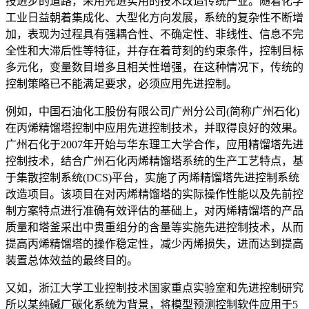
技进步的道路，采用先进实用的技术改造传统产业。随着化学
工业日益朝着集成化、大型化方向发展，系统的复杂性不断增
加，表现为过程具有强耦合性、不确定性、非线性、信息不完
全性和大滞后性等特征，并存在着苛刻的约束条件，控制目标
多元化，变量数目增多且相关性增强，在这种情况下，传统的
控制策略已不能满足要求，必须应用先进控制。
例如，中国石油化工股份有限公司广州分公司(简称广州石化)
在丙烯精馏塔控制中应用先进控制技术，并取得良好的效果。
广州石化于2007年开始与华东理工大学合作，应用精馏塔先进
控制技术，结合广州石化丙烯精馏塔系统的生产工艺特点，基
于集散控制系统(DCS)平台，实施了丙烯精馏塔先进控制系统
改造项目。该项目在对丙烯精馏塔的实际操作性能以及先前控
制方案特点进行准确有效评估的基础上，对丙烯精馏塔的产品
质量和塔釜采出中贵重组分的含量等实施先进控制技术，从而
提高丙烯精馏塔的操作稳定性，减少丙烯损失，进而达到提高
装置总体效益的最终目的。
又如，浙江大学工业控制技术国家重点实验室和先进控制研究
所以某纯碱厂碳化系统为背景，将模型预测控制软件应用于5