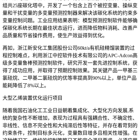
组共25座碳化塔中，开发了一个包含上百个被控变量、操纵变
量和干扰变量的多变量预测控制器来解决该碳化系统的约束多
变量控制问题。工业应用结果表明：模型预测控制软件能够确
保碳化系统长期在最佳状态运行，进而降低物料消耗、改善产
品质量和节省操作费用，使生产效益得到优化。
再如，浙江新安化工集团股份公司60kt/a有机硅精馏装置的过
程控制难点，利用浙江中控软件技术有限公司的APC-Adcon高
级多变量鲁棒预测控制软件，研究开发一套先进控制系统，获
得了成功应用，并取得了预期控制效果。其关键产品一甲基三
氯硅烷、二甲基二氯硅烷的优等率提高到90%以上，单位产品
能耗降低了8%以上。
大型乙烯装置优化运行项目
随着我国石油化工工业日益朝着集成化、大型化方向发展,系
统的复杂性不断增加，表现为过程具有强耦合性、不确定性、
非线性、信息不完全性和大纯滞后性等特征，并存在着苛刻的
约束条件，控制目标多元化，变量数目增多且相关性增强。在