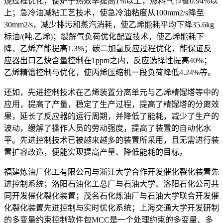
烧过程优化，使炉子热效率提高1%以上，燃料气节省0.94%以
上；急冷油减粘工艺技术，使急冷油粘度从100mm2/s降至
30mm2/s，减少排污和蒸汽消耗，使乙烯能耗平均下降35.6kg
标油/(吨.乙烯)；裂解气负荷优化配置技术，使乙烯能耗下
降，乙烯产能提高1.3%；碳二加氢反应过程优化，能保证反
应器出口乙炔含量控制在1ppm之内，反应选择性提高40%；
乙烯精馏控制与优化，使丙烯压缩机一段负荷降低4.24%等。
还如，先进控制技术在乙烯装置分离单元与乙烯精馏塔等中的
应用，提高了产量，稳定了生产过程，提高了精馏塔的分离效
果，延长了反应器的运行周期，并降低了能耗，减少了生产的
波动，缓解了操作人员的劳动强度，提高了装置的自动化水
平。先进控制技术已被越来越多的装置所采用，且无需进行装
置扩容改造，便能实现提高产量、降低能耗的目标。
福建炼油厂化工有限公司与浙江大学合作开发催化裂化装置先
进控制系统；洛阳石油化工总厂与石油大学、洛阳石化公司共
同开发催化裂化装置；茂名石化炼油厂与石油大学联合开发催
化裂化装置先进控制与实时优化系统；上海交通大学开发研制
的多变量约束控制软件包MCC是一个处理约束的多变量、多