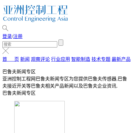
登录
/
注册
首 页
新闻
观察评论
行业应用
智能制造
技术专题
最新产品
巴鲁夫新闻专区
亚洲控制工程网巴鲁夫新闻专区为您提供巴鲁夫传感器,巴鲁
夫接近开关等巴鲁夫相关产品新闻以及巴鲁夫企业资讯.
巴鲁夫新闻专区