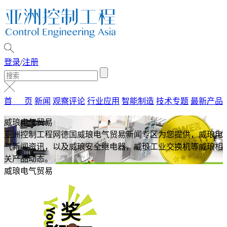
登录
/
注册
首 页
新闻
观察评论
行业应用
智能制造
技术专题
最新产品
威琅电气贸易
亚洲控制工程网德国威琅电气贸易新闻专区为您提供，威琅电
气新闻资讯，以及威琅安全继电器，威琅工业交换机等威琅相
关产品动态。
威琅电气贸易