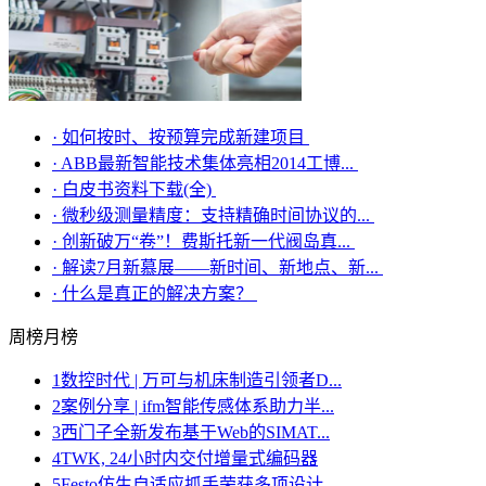
·
如何按时、按预算完成新建项目
·
ABB最新智能技术集体亮相2014工博...
·
白皮书资料下载(全)
·
微秒级测量精度：支持精确时间协议的...
·
创新破万“卷”！费斯托新一代阀岛真...
·
解读7月新慕展——新时间、新地点、新...
·
什么是真正的解决方案？
周榜
月榜
1
数控时代 | 万可与机床制造引领者D...
2
案例分享 | ifm智能传感体系助力半...
3
西门子全新发布基于Web的SIMAT...
4
TWK, 24小时内交付增量式编码器
5
Festo仿生自适应抓手荣获多项设计...