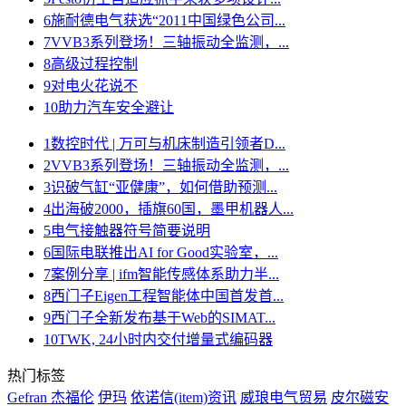
6
施耐德电气获选“2011中国绿色公司...
7
VVB3系列登场！三轴振动全监测，...
8
高级过程控制
9
对电火花说不
10
助力汽车安全避让
1
数控时代 | 万可与机床制造引领者D...
2
VVB3系列登场！三轴振动全监测，...
3
识破气缸“亚健康”，如何借助预测...
4
出海破2000，插旗60国，墨甲机器人...
5
电气接触器符号简要说明
6
国际电联推出AI for Good实验室，...
7
案例分享 | ifm智能传感体系助力半...
8
西门子Eigen工程智能体中国首发首...
9
西门子全新发布基于Web的SIMAT...
10
TWK, 24小时内交付增量式编码器
热门标签
Gefran 杰福伦
伊玛
依诺信(item)资讯
威琅电气贸易
皮尔磁安