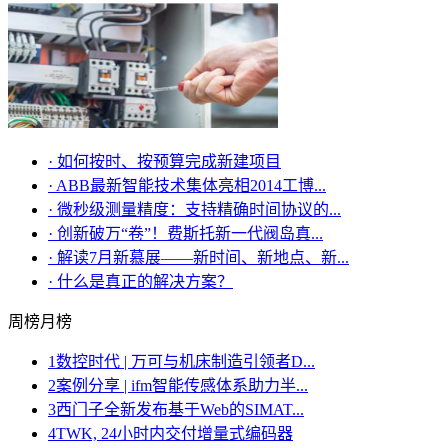
·
如何按时、按预算完成新建项目
·
ABB最新智能技术集体亮相2014工博...
·
微秒级测量精度：支持精确时间协议的...
·
创新破万“卷”！费斯托新一代阀岛真...
·
解读7月新慕展——新时间、新地点、新...
·
什么是真正的解决方案？
周榜
月榜
1
数控时代 | 万可与机床制造引领者D...
2
案例分享 | ifm智能传感体系助力半...
3
西门子全新发布基于Web的SIMAT...
4
TWK, 24小时内交付增量式编码器