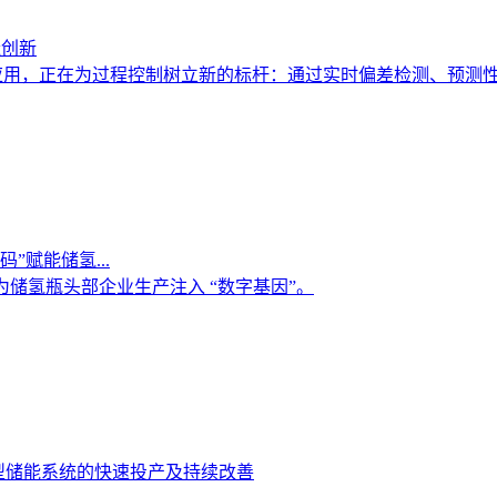
造创新
中的应用，正在为过程控制树立新的标杆：通过实时偏差检测、预
”赋能储氢...
，为储氢瓶头部企业生产注入 “数字基因”。
型储能系统的快速投产及持续改善