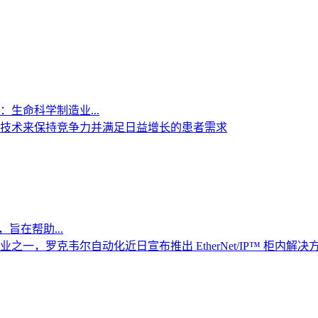
生命科学制造业...
技术来保持竞争力并满足日益增长的患者需求
，旨在帮助...
一，罗克韦尔自动化近日宣布推出 EtherNet/IP™ 柜内