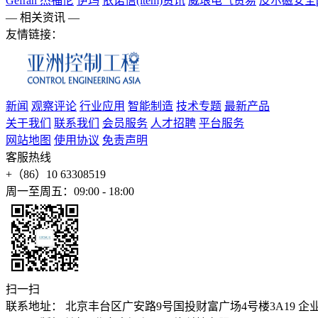
Gefran 杰福伦
伊玛
依诺信(item)资讯
威琅电气贸易
皮尔磁安全p
— 相关资讯 —
友情链接：
新闻
观察评论
行业应用
智能制造
技术专题
最新产品
关于我们
联系我们
会员服务
人才招聘
平台服务
网站地图
使用协议
免责声明
客服热线
+（86）10 63308519
周一至周五：09:00 - 18:00
扫一扫
联系地址： 北京丰台区广安路9号国投财富广场4号楼3A19 企业邮箱：stev