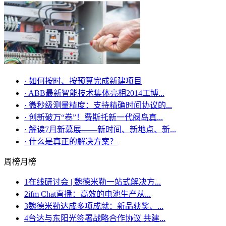
·
如何按时、按预算完成新建项目
·
ABB最新智能技术集体亮相2014工博...
·
微秒级测量精度：支持精确时间协议的...
·
创新破万“卷”！费斯托新一代阀岛真...
·
解读7月新慕展——新时间、新地点、新...
·
什么是真正的解决方案？
周榜
月榜
1
在线研讨会 | 魏德米勒一站式解决方...
2
ifm Chat直播：高效的电池生产从...
3
魏德米勒达成多项成就：新品获奖、...
4
台达与东阳光签署战略合作协议 共建...