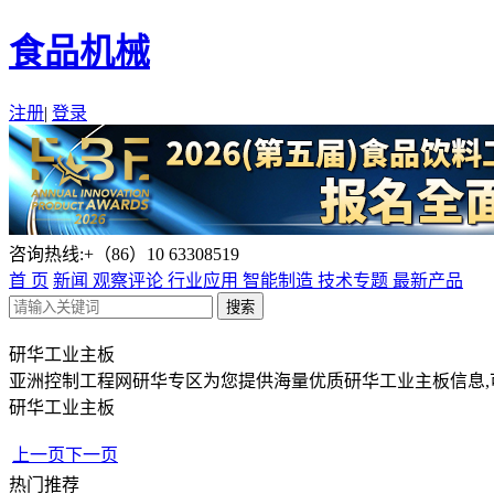
食品机械
注册
|
登录
咨询热线:+（86）10 63308519
首 页
新闻
观察评论
行业应用
智能制造
技术专题
最新产品
研华工业主板
亚洲控制工程网研华专区为您提供海量优质研华工业主板信息,
研华工业主板
上一页
下一页
热门推荐