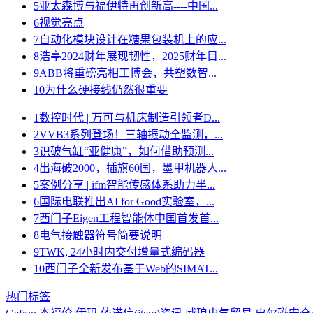
5
亚太森博与福伊特再创新高----中国...
6
视觉亮点
7
自动化模块设计在糖果包装机上的应...
8
浩亭2024财年展现韧性，2025财年目...
9
ABB将重磅亮相工博会，共塑数智...
10
为什么硬接线仍然很重要
1
数控时代 | 万可与机床制造引领者D...
2
VVB3系列登场！三轴振动全监测，...
3
识破气缸“亚健康”，如何借助预测...
4
出海破2000，插旗60国，墨甲机器人...
5
案例分享 | ifm智能传感体系助力半...
6
国际电联推出AI for Good实验室，...
7
西门子Eigen工程智能体中国首发首...
8
电气接触器符号简要说明
9
TWK, 24小时内交付增量式编码器
10
西门子全新发布基于Web的SIMAT...
热门标签