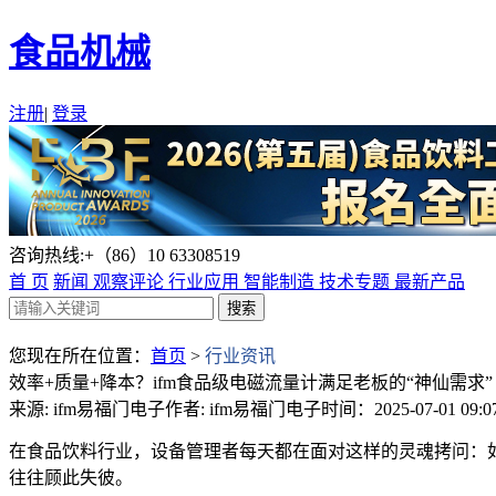
食品机械
注册
|
登录
咨询热线:+（86）10 63308519
首 页
新闻
观察评论
行业应用
智能制造
技术专题
最新产品
您现在所在位置：
首页
>
行业资讯
效率+质量+降本？ifm食品级电磁流量计满足老板的“神仙需求”
来源: ifm易福门电子
作者: ifm易福门电子
时间：2025-07-01 09:07
在食品饮料行业，设备管理者每天都在面对这样的灵魂拷问：如
往往顾此失彼。