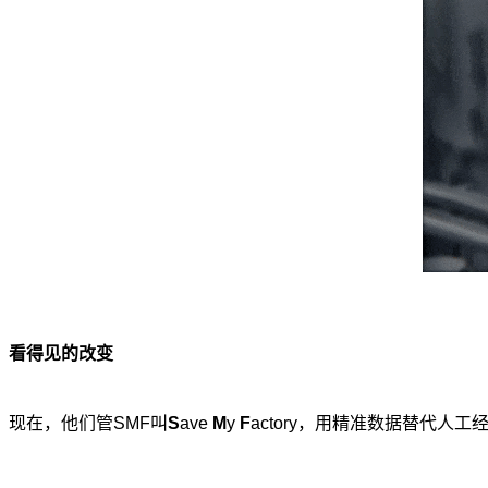
看得见的改变
现在，他们管SMF叫
S
ave
M
y
F
actory，用精准数据替代