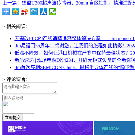
上一篇：堡盟U300超声波传感器，20mm 盲区控制，精准适配光.
> 相关阅读：
无需改PLC的产线追踪追溯整体解决方案——ifm moneo Track
ifm易福门55周年：感谢您，让我们的旅程如此精彩！
202
低温不降效，如何让港口机械在严寒中保持最佳状态？
20
新品速递 | 现场电源DN4234，开辟无柜式设备的全新途
ifm首次亮相SEMICON China，揭秘半导体产线的“隐形
> 评论留言：