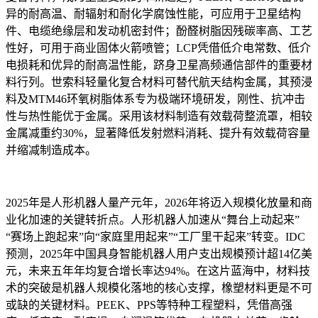
异的耐高温、耐辐射和耐化学腐蚀性能，可应用于卫星结构
件、电缆绝缘层和发动机密封件；酚醛树脂因残碳率高、工艺
性好，可用于商业固体火箭喷管；LCP凭借低介电常数、低介
电损耗和优异的耐高温性能，跻身卫星高频通信部件的重要材
料行列。世索科轻量化复合材料可替代航天结构金属，其预浸
料及MTM46环氧树脂体系专为极端环境研发，刚性、抗冲击
性与热性能优于金属。采用该材料制造有效载荷整流罩，相较
金属减重约30%，显著降低发射燃料消耗、提升有效载荷容量
并缩减制造成本。
2025年是人形机器人量产元年，2026年将迈入规模化放量和商
业化加速的关键转折点。人形机器人加速从“舞台上动起来”
“赛场上跑起来”向“家庭里用起来”“工厂里干起来”转变。IDC
预测，2025年中国具身智能机器人用户支出规模预计超14亿美
元，未来五年年均复合增长率达94%。在这片蓝海中，材料技
术的突破是机器人规模化落地的核心支撑，橡塑材料更是不可
或缺的关键材料。PEEK、PPS等特种工程塑料，凭借高强