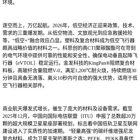
环境。
逐空而上，万亿起航。2026年，低空经济正迎来政策、技术、
需求的三重爆发期。从低空物流、文旅观光到应急救援抢险
等，“低空+”融合效应凸显。塑料及复合材料成为低空飞行器
颇具战略价值的材料之一。科思创的高CTI聚碳酸酯可在苛刻
的电气环境中提供可靠的性能和安全性，确保电动垂直起降飞
行器（eVTOL）稳定运行。金发科技的KingPan®阻燃复合材
料板，高玻纤含量阻燃V-0，满足1,200℃耐火烧，持续燃烧30
分钟且具备无滴落、离火10秒内可自熄的强大优势，适用于低
空飞行器相关部件。
商业航天爆发式增长，催生了庞大的材料及设备需求。截至
2025年12月，中国向国际电信联盟（ITU）申报了总数超20万
颗的超大规模卫星星座部署规划，标志着中国低轨卫星互联网
建设进入了实质性的加速期。 “轻量高强”的碳纤维增强尼龙
复合材料，成为卫星支架的革新之选；PEEK、PEKK具备优