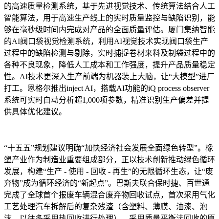
的高速质量检测系统，基于先进视觉技术、传统算法结合人工
智能算法，用于高速生产线上的实时质量监控与缺陷识别，能
够在毫秒级时间内完成对产品的全面质量评估。厦门集纳智能
的AI阀口袋视觉检测系统，利用AI视觉技术实现阀口袋生产
过程中的缺陷检测与剔除，实时捕捉卷材来料及制袋过程中的
各种不良现象，降低人工成本和工作强度，提升产品质量稳定
性。AI技术更深入生产前端为机器装上大脑，让“大模型”进厂
打工。恩格尔推出inject AI，搭载AI功能的iQ process observer
系统可实时自动分析超1,000项参数，精准识别生产偏差并提
供具体优化建议。
“十五五”规划建议明确“加快经济社会发展全面绿色转型”。橡
塑产业作为制造业重要组成部分，正以技术创新推动绿色循环
发展，构建“生产 - 使用 - 回收 - 再生”的无限循环生态，让“废
弃物”成为循环经济的“新起点”。巴斯夫联合保时捷、百世通
完成了全球首个报废车辆混合废弃物回收试点，首次采用气化
工艺处理汽车拆解后的复杂残渣（含塑料、薄膜、油漆、泡
沫，以往多采用热回收进行处理），采用质量平衡法回收的原