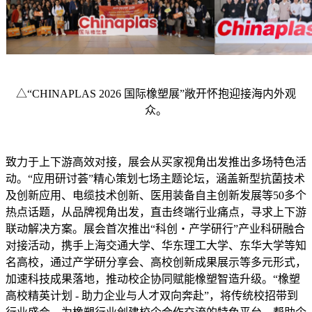
△“CHINAPLAS 2026 国际橡塑展”敞开怀抱迎接海内外观
众。
致力于上下游高效对接，展会从买家视角出发推出多场特色活
动。“应用研讨荟”精心策划七场主题论坛，涵盖新型抗菌技术
及创新应用、电缆技术创新、医用装备自主创新发展等50多个
热点话题，从品牌视角出发，直击终端行业痛点，寻求上下游
联动解决方案。展会首次推出“科创・产学研行”产业科研融合
对接活动，携手上海交通大学、华东理工大学、东华大学等知
名高校，通过产学研分享会、高校创新成果展示等多元形式，
加速科技成果落地，推动校企协同赋能橡塑智造升级。“橡塑
高校精英计划 - 助力企业与人才双向奔赴”，将传统校招带到